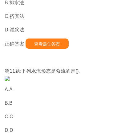
B.排水法
C.挤实法
D.灌浆法
正确答案:
查看最佳答案
第11题:下列水流形态是紊流的是()。
A.A
B.B
C.C
D.D