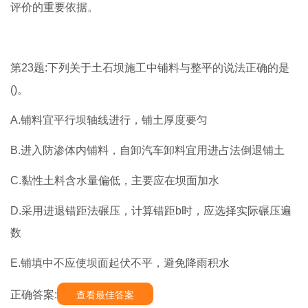
评价的重要依据。
第23题:下列关于土石坝施工中铺料与整平的说法正确的是
()。
A.铺料宜平行坝轴线进行，铺土厚度要匀
B.进入防渗体内铺料，自卸汽车卸料宜用进占法倒退铺土
C.黏性土料含水量偏低，主要应在坝面加水
D.采用进退错距法碾压，计算错距b时，应选择实际碾压遍
数
E.铺填中不应使坝面起伏不平，避免降雨积水
正确答案:
查看最佳答案