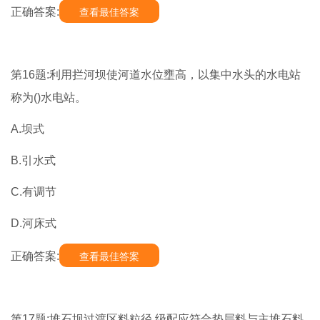
正确答案:
查看最佳答案
第16题:利用拦河坝使河道水位壅高，以集中水头的水电站
称为()水电站。
A.坝式
B.引水式
C.有调节
D.河床式
正确答案:
查看最佳答案
第17题:堆石坝过渡区料粒径.级配应符合垫层料与主堆石料