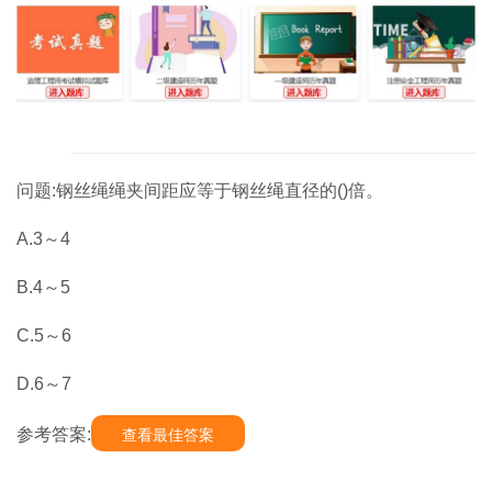
问题:钢丝绳绳夹间距应等于钢丝绳直径的()倍。
A.3～4
B.4～5
C.5～6
D.6～7
参考答案:
查看最佳答案