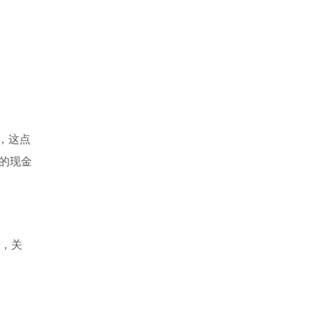
，这点
的现金
时，关