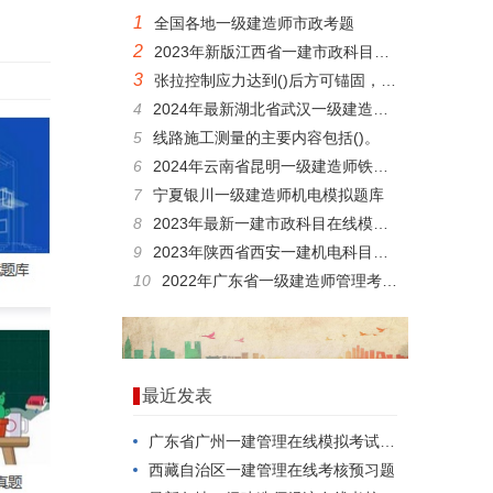
1
全国各地一级建造师市政考题
2
2023年新版江西省一建市政科目考试考前押题
3
张拉控制应力达到()后方可锚固，锚固后预应力筋的外露长度不宜小于30MM。
4
2024年最新湖北省武汉一级建造师铁路科目预习题
5
线路施工测量的主要内容包括()。
6
2024年云南省昆明一级建造师铁路工程题库
7
宁夏银川一级建造师机电模拟题库
8
2023年最新一建市政科目在线模拟考试考题
9
2023年陕西省西安一建机电科目模拟试题
10
2022年广东省一级建造师管理考试真题
最近发表
广东省广州一建管理在线模拟考试，如何一次就考过？
西藏自治区一建管理在线考核预习题