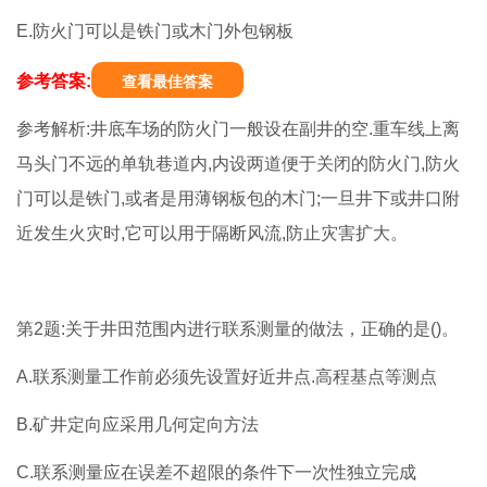
E.防火门可以是铁门或木门外包钢板
参考答案:
查看最佳答案
参考解析:井底车场的防火门一般设在副井的空.重车线上离
马头门不远的单轨巷道内,内设两道便于关闭的防火门,防火
门可以是铁门,或者是用薄钢板包的木门;一旦井下或井口附
近发生火灾时,它可以用于隔断风流,防止灾害扩大。
第2题:关于井田范围内进行联系测量的做法，正确的是()。
A.联系测量工作前必须先设置好近井点.高程基点等测点
B.矿井定向应采用几何定向方法
C.联系测量应在误差不超限的条件下一次性独立完成