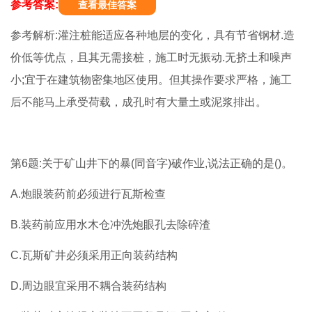
参考答案:
查看最佳答案
参考解析:灌注桩能适应各种地层的变化，具有节省钢材.造
价低等优点，且其无需接桩，施工时无振动.无挤土和噪声
小;宜于在建筑物密集地区使用。但其操作要求严格，施工
后不能马上承受荷载，成孔时有大量土或泥浆排出。
第6题:关于矿山井下的暴(同音字)破作业,说法正确的是()。
A.炮眼装药前必须进行瓦斯检查
B.装药前应用水木仓冲洗炮眼孔去除碎渣
C.瓦斯矿井必须采用正向装药结构
D.周边眼宜采用不耦合装药结构