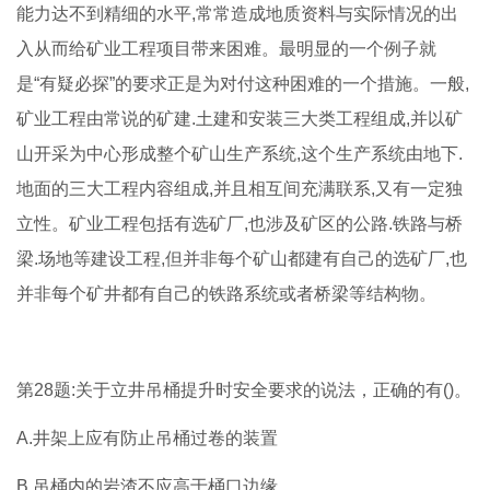
能力达不到精细的水平,常常造成地质资料与实际情况的出
入从而给矿业工程项目带来困难。最明显的一个例子就
是“有疑必探”的要求正是为对付这种困难的一个措施。一般,
矿业工程由常说的矿建.土建和安装三大类工程组成,并以矿
山开采为中心形成整个矿山生产系统,这个生产系统由地下.
地面的三大工程内容组成,并且相互间充满联系,又有一定独
立性。矿业工程包括有选矿厂,也涉及矿区的公路.铁路与桥
梁.场地等建设工程,但并非每个矿山都建有自己的选矿厂,也
并非每个矿井都有自己的铁路系统或者桥梁等结构物。
第28题:关于立井吊桶提升时安全要求的说法，正确的有()。
A.井架上应有防止吊桶过卷的装置
B.吊桶内的岩渣不应高于桶口边缘