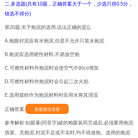
二.多选题(共有10题，正确答案大于一个，少选只得0.5分，
错选不得分)
第20题:关于炮泥的选用,说法正确的是()。
A.炮眼封泥应有水炮泥,但是不允许只装水炮泥
B.炮泥应选用硬性材料,不易放空炮
C.可燃性材料作炮泥时会使空气中的co增加
D.可燃性材料作炮泥时会引起二次火焰
E.选用煤粉作为炮泥材料时应用水将其浸湿
正确答案:
查看最佳答案
参考解析:钻眼暴(同音字)破的炮眼装药完成后,必须要用炮泥
填塞。无炮泥.封泥不足或不实时,均不得放炮。选用的炮泥