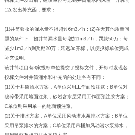
招标文件发出后，建设单位考虑到井筒涌水的风险，开标前
12d发出补充函，要求：
(1)井筒验收的漏水量不得超过6m3／h；(2)在无其他质量问
题的条件下，如井筒漏水量每增加1m3／h，罚款50万；每
减少1m3／h则奖励20万；延迟3d开标，以便投标单位完成
补充说明。
该井筒项目有3家投标单位提交了投标文件，开标时发现各
投标文件对井筒涌水和补充函的处理各有不同：
(1)关于井筒治水方案，A单位采用工作面预注浆；B单位对
破碎带采用地面注浆，砂岩含水层采用工作面预注浆方案；
C单位则采用单一的地面预注浆。
(2)关于排水方案，A单位采用风动潜水泵排水方案；B单位
采用吊泵排水的方案；C单位采用吊桶加风动潜水泵排水，