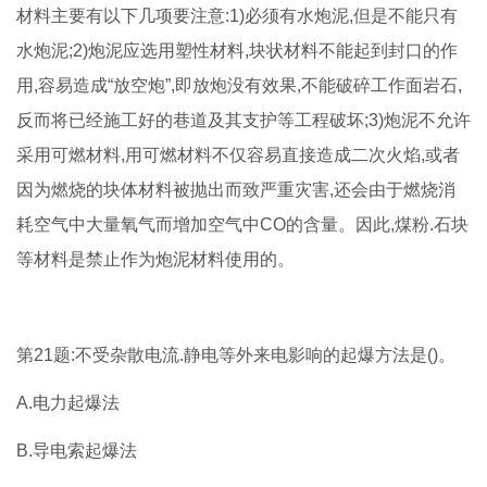
材料主要有以下几项要注意:1)必须有水炮泥,但是不能只有
水炮泥;2)炮泥应选用塑性材料,块状材料不能起到封口的作
用,容易造成“放空炮”,即放炮没有效果,不能破碎工作面岩石,
反而将已经施工好的巷道及其支护等工程破坏;3)炮泥不允许
采用可燃材料,用可燃材料不仅容易直接造成二次火焰,或者
因为燃烧的块体材料被抛出而致严重灾害,还会由于燃烧消
耗空气中大量氧气而增加空气中CO的含量。因此,煤粉.石块
等材料是禁止作为炮泥材料使用的。
第21题:不受杂散电流.静电等外来电影响的起爆方法是()。
A.电力起爆法
B.导电索起爆法