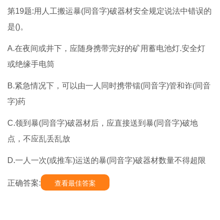
第19题:用人工搬运暴(同音字)破器材安全规定说法中错误的
是()。
A.在夜间或井下，应随身携带完好的矿用蓄电池灯.安全灯
或绝缘手电筒
B.紧急情况下，可以由一人同时携带镭(同音字)管和诈(同音
字)药
C.领到暴(同音字)破器材后，应直接送到暴(同音字)破地
点，不应乱丢乱放
D.一人一次(或推车)运送的暴(同音字)破器材数量不得超限
正确答案:
查看最佳答案