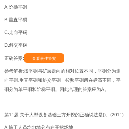
A.阶梯平硐
B.垂直平硐
C.走向平硐
D.斜交平硐
正确答案:
查看最佳答案
参考解析:按平硐与矿层走向的相对位置不同，平硐分为走
向平硐.垂直平硐和斜交平硐；按照平硐所在标高不同，平
硐分为单平硐和阶梯平硐。因此合理的答案应为A。
第11题:关于大型设备基础土方开挖的正确说法是()。(2011)
A.施工人员均匀地分布在开挖场地