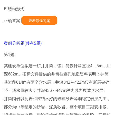
E.结构形式
正确答案:
查看最佳答案
案例分析题(共有5题)
第1题:
某建设单位拟建一矿井井筒，该井筒设计净直径4．5m，井
深682m。招标文件提供的井筒检查孔地质资料表明：井筒
基岩段614m有两个含水层：井深342～422m段有断层破碎
带，涌水量较大；井深436～447m段为砂岩裂隙含水层。
井筒围岩以泥岩和胶结不好的破碎砂岩等弱稳定岩层为主，
部分为中等稳定的砂岩、泥质砂岩。整个项目工期安排紧。