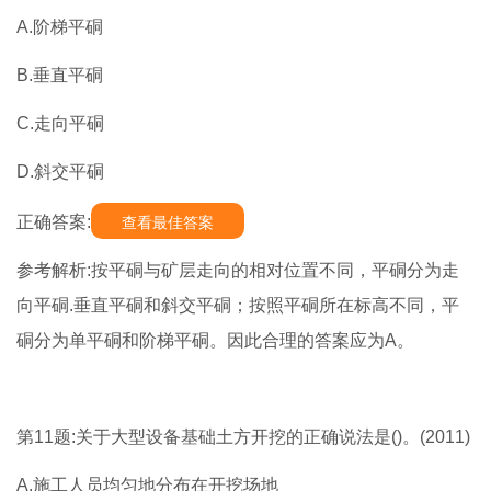
A.阶梯平硐
B.垂直平硐
C.走向平硐
D.斜交平硐
正确答案:
查看最佳答案
参考解析:按平硐与矿层走向的相对位置不同，平硐分为走
向平硐.垂直平硐和斜交平硐；按照平硐所在标高不同，平
硐分为单平硐和阶梯平硐。因此合理的答案应为A。
第11题:关于大型设备基础土方开挖的正确说法是()。(2011)
A.施工人员均匀地分布在开挖场地