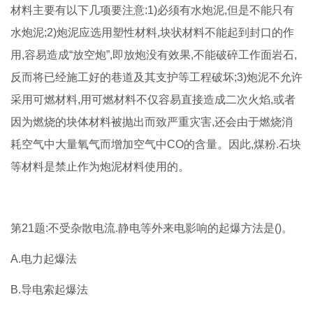
材料主要有以下几项要注意:1)必须有水炮泥,但是不能只有
水炮泥;2)炮泥应选用塑性材料,块状材料不能起到封口的作
用,容易造成“放空炮”,即放炮没有效果,不能破碎工作面岩石,
反而将已经施工好的巷道及其支护等工程破坏;3)炮泥不允许
采用可燃材料,用可燃材料不仅容易直接造成二次火焰,或者
因为燃烧的块体材料被抛出而致严重灾害,还会由于燃烧消
耗空气中大量氧气而增加空气中CO的含量。因此,煤粉.石块
等材料是禁止作为炮泥材料使用的。
第21题:不受杂散电流.静电等外来电影响的起爆方法是()。
A.电力起爆法
B.导电索起爆法