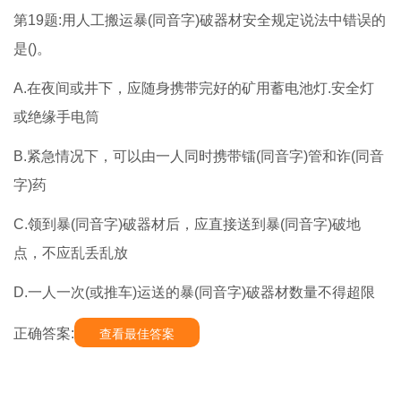
第19题:用人工搬运暴(同音字)破器材安全规定说法中错误的
是()。
A.在夜间或井下，应随身携带完好的矿用蓄电池灯.安全灯
或绝缘手电筒
B.紧急情况下，可以由一人同时携带镭(同音字)管和诈(同音
字)药
C.领到暴(同音字)破器材后，应直接送到暴(同音字)破地
点，不应乱丢乱放
D.一人一次(或推车)运送的暴(同音字)破器材数量不得超限
正确答案:
查看最佳答案