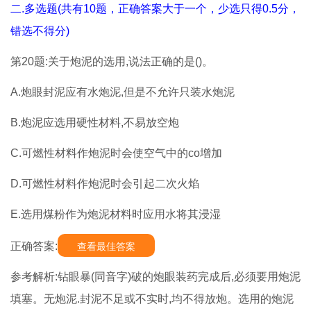
二.多选题(共有10题，正确答案大于一个，少选只得0.5分，
错选不得分)
第20题:关于炮泥的选用,说法正确的是()。
A.炮眼封泥应有水炮泥,但是不允许只装水炮泥
B.炮泥应选用硬性材料,不易放空炮
C.可燃性材料作炮泥时会使空气中的co增加
D.可燃性材料作炮泥时会引起二次火焰
E.选用煤粉作为炮泥材料时应用水将其浸湿
正确答案:
查看最佳答案
参考解析:钻眼暴(同音字)破的炮眼装药完成后,必须要用炮泥
填塞。无炮泥.封泥不足或不实时,均不得放炮。选用的炮泥