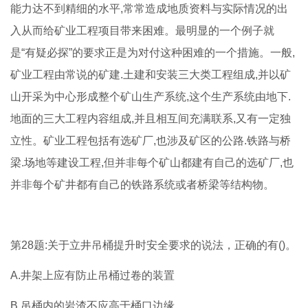
能力达不到精细的水平,常常造成地质资料与实际情况的出
入从而给矿业工程项目带来困难。最明显的一个例子就
是“有疑必探”的要求正是为对付这种困难的一个措施。一般,
矿业工程由常说的矿建.土建和安装三大类工程组成,并以矿
山开采为中心形成整个矿山生产系统,这个生产系统由地下.
地面的三大工程内容组成,并且相互间充满联系,又有一定独
立性。矿业工程包括有选矿厂,也涉及矿区的公路.铁路与桥
梁.场地等建设工程,但并非每个矿山都建有自己的选矿厂,也
并非每个矿井都有自己的铁路系统或者桥梁等结构物。
第28题:关于立井吊桶提升时安全要求的说法，正确的有()。
A.井架上应有防止吊桶过卷的装置
B.吊桶内的岩渣不应高于桶口边缘