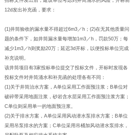
招标文件发出后，建设单位考虑到井筒涌水的风险，开标前
12d发出补充函，要求：
(1)井筒验收的漏水量不得超过6m3／h；(2)在无其他质量问
题的条件下，如井筒漏水量每增加1m3／h，罚款50万；每
减少1m3／h则奖励20万；延迟3d开标，以便投标单位完成
补充说明。
该井筒项目有3家投标单位提交了投标文件，开标时发现各
投标文件对井筒涌水和补充函的处理各有不同：
(1)关于井筒治水方案，A单位采用工作面预注浆；B单位对
破碎带采用地面注浆，砂岩含水层采用工作面预注浆方案；
C单位则采用单一的地面预注浆。
(2)关于排水方案，A单位采用风动潜水泵排水方案；B单位
采用吊泵排水的方案；C单位采用吊桶加风动潜水泵排水，