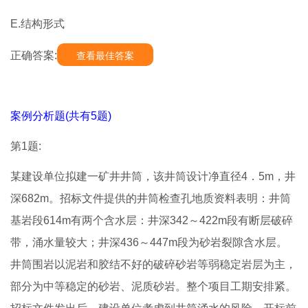
E.结构形式
正确答案:
查看最佳答案
案例分析题(共有5题)
第1题:
某建设单位拟建一矿井井筒，该井筒设计净直径4．5m，井
深682m。招标文件提供的井筒检查孔地质资料表明：井筒
基岩段614m有两个含水层：井深342～422m段有断层破碎
带，涌水量较大；井深436～447m段为砂岩裂隙含水层。
井筒围岩以泥岩和胶结不好的破碎砂岩等弱稳定岩层为主，
部分为中等稳定的砂岩、泥质砂岩。整个项目工期安排紧。