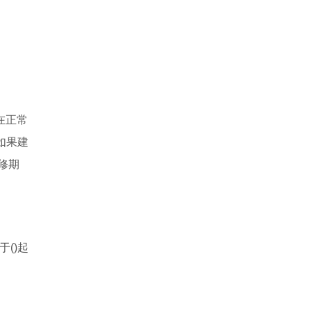
在正常
如果建
修期
()起