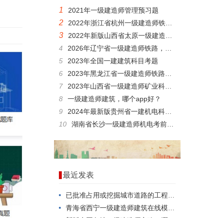
1
2021年一级建造师管理预习题
2
2022年浙江省杭州一级建造师铁路科目真题
3
2022年新版山西省太原一级建造师铁路科目试题
4
2026年辽宁省一级建造师铁路，考点分析
5
2023年全国一建建筑科目考题
6
2023年黑龙江省一级建造师铁路科目题目
7
2023年山西省一级建造师矿业科目考试考题
8
一级建造师建筑，哪个app好？
9
2024年最新版贵州省一建机电科目模拟真题
10
湖南省长沙一级建造师机电考前押题
最近发表
已批准占用或挖掘城市道路的工程项目，发生()情况应提前办理变更审批手续。
青海省西宁一级建造师建筑在线模拟，考试题库答案推荐