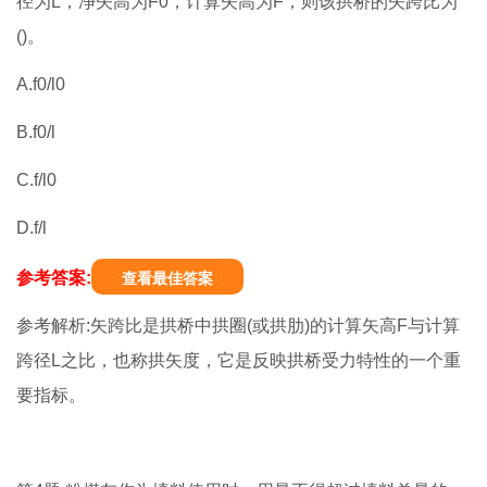
径为L，净矢高为F0，计算矢高为F，则该拱桥的矢跨比为
()。
A.f0/l0
B.f0/l
C.f/l0
D.f/l
参考答案:
查看最佳答案
参考解析:矢跨比是拱桥中拱圈(或拱肋)的计算矢高F与计算
跨径L之比，也称拱矢度，它是反映拱桥受力特性的一个重
要指标。