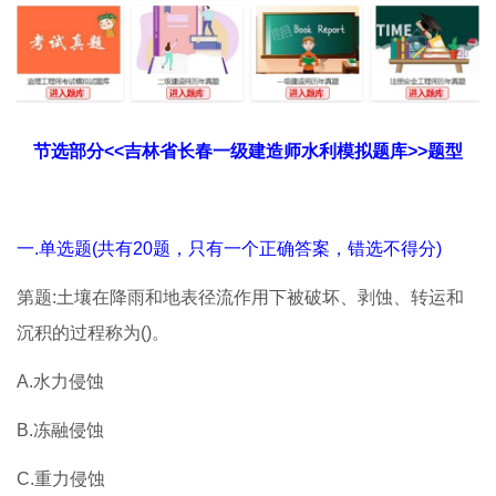
节选部分<<吉林省长春一级建造师水利模拟题库>>题型
一.单选题(共有20题，只有一个正确答案，错选不得分)
第题:土壤在降雨和地表径流作用下被破坏、剥蚀、转运和
沉积的过程称为()。
A.水力侵蚀
B.冻融侵蚀
C.重力侵蚀