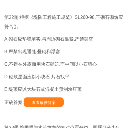
第22题:根据《堤防工程施工规范》SL260-98,干砌石砌筑应
符合()。
A.砌石应垫稳填实,与周边砌石靠紧,严禁架空
B.严禁出现通缝.叠砌和浮塞
C.不得在外露面用块石砌筑,而中间以小石填心
D.砌筑层面应以小块石.片石找平
E.堤顶应以大块石或混凝土预制块压顶
正确答案:
查看最佳答案
第23题:按围堰与水流方向的相对位置分类，围堰可分为()。