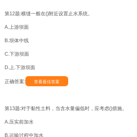
第12题:横缝一般在()附近设置止水系统。
A.上游坝面
B.坝体中线
C.下游坝面
D.上.下游坝面
正确答案:
查看最佳答案
第13题:对于黏性土料，当含水量偏低时，应考虑()措施。
A.压实前加水
B.运输过程中加水