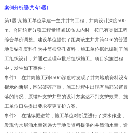
案例分析题(共有5题)
第1题:某施工单位承建一主井井筒工程，井筒设计深度500
m。合同约定分项工程量增减10％以内时，按已有类似工程
综合单价调整。建设单位提供了距离该主井井筒40m的普通
地质钻孔资料作为井筒检查孔资料，施工单位据此编制了施
工组织设计，并通过监理审批后组织施工。项目实施过程
中，发生如下事件：
事件1：在井筒施工到450m深度时发现了井筒地质资料没有
揭示的断层，围岩破碎严重，施工过程中出现有局部岩帮冒
落的情况，原锚杆支护井壁的设计方案达不到支护效果。施
工单位口头提出要求变更支护方案。
事件2：在继续掘进前，施工单位对断层进行了探水作业，
发现含水层涌水量远远大于地质资料提供的井筒涌水量，造