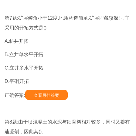
第7题:矿层倾角小于12度,地质构造简单,矿层埋藏较深时,宜
采用的开拓方式是()。
A.斜井开拓
B.立井单水平开拓
C.立井多水平开拓
D.平硐开拓
正确答案:
查看最佳答案
第8题:由于喷混凝土的水泥与细骨料相对较多，同时又掺有
速凝剂，因此其()。