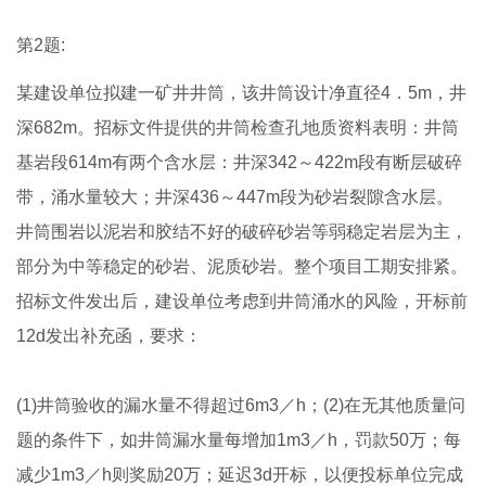
第2题:
某建设单位拟建一矿井井筒，该井筒设计净直径4．5m，井
深682m。招标文件提供的井筒检查孔地质资料表明：井筒
基岩段614m有两个含水层：井深342～422m段有断层破碎
带，涌水量较大；井深436～447m段为砂岩裂隙含水层。
井筒围岩以泥岩和胶结不好的破碎砂岩等弱稳定岩层为主，
部分为中等稳定的砂岩、泥质砂岩。整个项目工期安排紧。
招标文件发出后，建设单位考虑到井筒涌水的风险，开标前
12d发出补充函，要求：
(1)井筒验收的漏水量不得超过6m3／h；(2)在无其他质量问
题的条件下，如井筒漏水量每增加1m3／h，罚款50万；每
减少1m3／h则奖励20万；延迟3d开标，以便投标单位完成