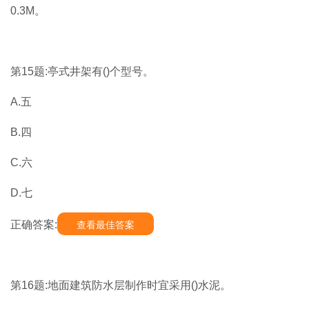
0.3M。
第15题:亭式井架有()个型号。
A.五
B.四
C.六
D.七
正确答案:
查看最佳答案
第16题:地面建筑防水层制作时宜采用()水泥。