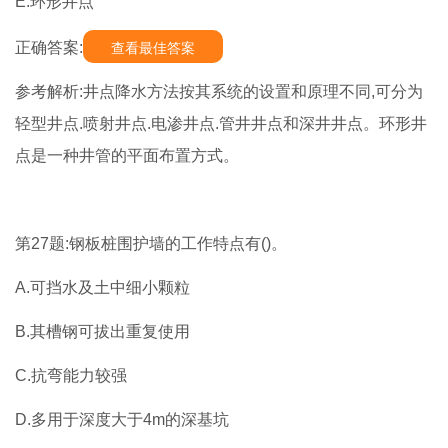
E.环形井点
正确答案:
查看最佳答案
参考解析:井点降水方法按其系统的设置和原理不同,可分为
轻型井点.喷射井点.电渗井点.管井井点和深井井点。环形井
点是一种井管的平面布置方式。
第27题:钢板桩围护墙的工作特点有()。
A.可挡水及土中细小颗粒
B.其槽钢可拔出重复使用
C.抗弯能力较强
D.多用于深度大于4m的深基坑