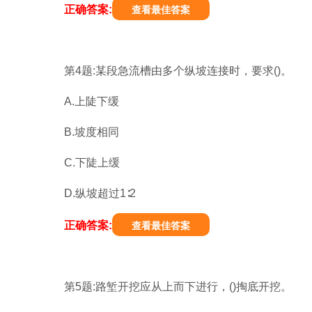
正确答案:
查看最佳答案
第4题:某段急流槽由多个纵坡连接时，要求()。
A.上陡下缓
B.坡度相同
C.下陡上缓
D.纵坡超过1∶2
正确答案:
查看最佳答案
第5题:路堑开挖应从上而下进行，()掏底开挖。