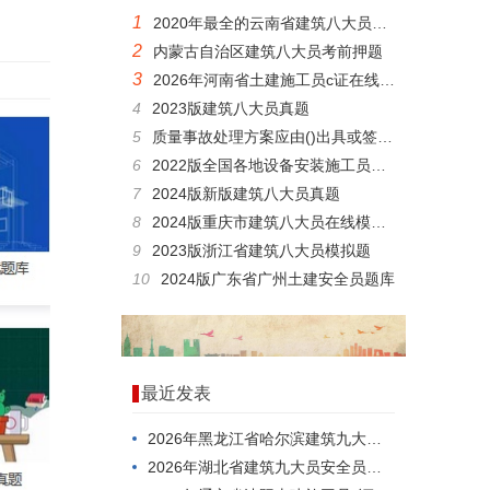
1
2020年最全的云南省建筑八大员劳务员考试历年真题绝密题库
2
内蒙古自治区建筑八大员考前押题
3
2026年河南省土建施工员c证在线考核，刷题用什么方法好？
4
2023版建筑八大员真题
5
质量事故处理方案应由()出具或签认。
6
2022版全国各地设备安装施工员模拟题库
7
2024版新版建筑八大员真题
8
2024版重庆市建筑八大员在线模拟模拟真题
9
2023版浙江省建筑八大员模拟题
10
2024版广东省广州土建安全员题库
最近发表
2026年黑龙江省哈尔滨建筑九大员劳务员在线考试考前做题
2026年湖北省建筑九大员安全员，你考过了吗？