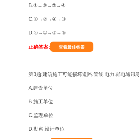
B.①→③→②→④
C.①→②→④→③
D.④→①→②→③
正确答案:
查看最佳答案
第3题:建筑施工可能损坏道路.管线.电力.邮电通
A.建设单位
B.施工单位
C.监理单位
D.勘察.设计单位