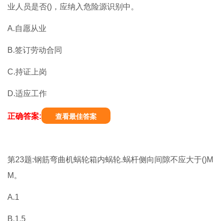
业人员是否()，应纳入危险源识别中。
A.自愿从业
B.签订劳动合同
C.持证上岗
D.适应工作
正确答案:
查看最佳答案
第23题:钢筋弯曲机蜗轮箱内蜗轮.蜗杆侧向间隙不应大于()M
M。
A.1
B.1.5