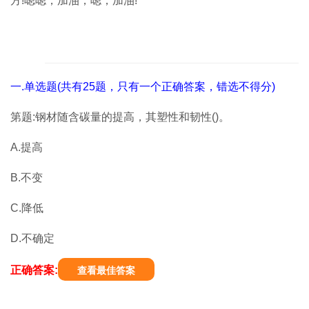
方!嗯嗯，加油，嗯，加油!
一.单选题(共有25题，只有一个正确答案，错选不得分)
第题:钢材随含碳量的提高，其塑性和韧性()。
A.提高
B.不变
C.降低
D.不确定
正确答案:
查看最佳答案