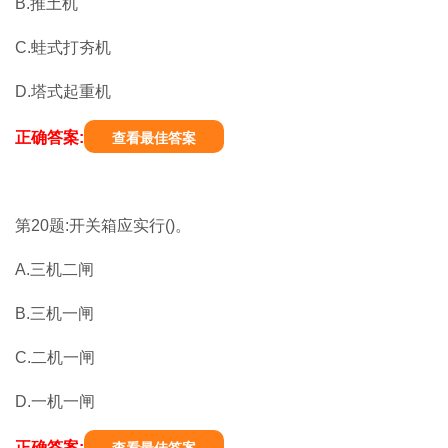
B.推土机
C.蛙式打夯机
D.塔式起重机
正确答案:
查看最佳答案
第20题:开关箱应实行()。
A.三机二闸
B.三机一闸
C.二机一闸
D.一机一闸
正确答案: