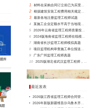
1
材料在采购合同订立前已为买受人所占有时，材料采购合同的生效时间是()。
2
根据建筑安装工程费用相关规定，规费中住房公积金的计算基础是()。
3
最新各地注册监理工程师试题
4
某施工企业定额水平高于当地现行的预算定额水平，这说明该企业的()。
5
2026年云南省监理工程师质量投资进度控制，哪个app好？
6
2024版海南省监理工程师在线模拟考试考题
7
湖南省长沙监理工程师模拟真题
8
项目监理机构审查施工单位报送的工程材料.构配件.设备报审表时，应重点审查()。
9
广东广州监理工程师真题
10
2025版湖北省武汉监理工程师，刷题有哪些app?
最近发表
2026版江西省监理工程师合同管理，应该怎么考？
2026年新版新疆维吾尔乌鲁木齐监理工程师质量投资进度控制，有哪些题型？