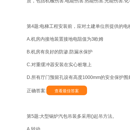
质，包括机械伤害.电能伤害.热能伤害.光能伤害.
第4题:电梯工程安装前，应对土建单位所提供的电
A.机房内接地装置接地电阻值为3欧姆
B.机房有良好的防渗.防漏水保护
C.对重缓冲器安装在实心桩墩上
D.所有厅门预留孔设有高度1000mm的安全保护围
正确答案:
查看最佳答案
第5题:大型锅炉汽包吊装多采用()起吊方法。
A.转动