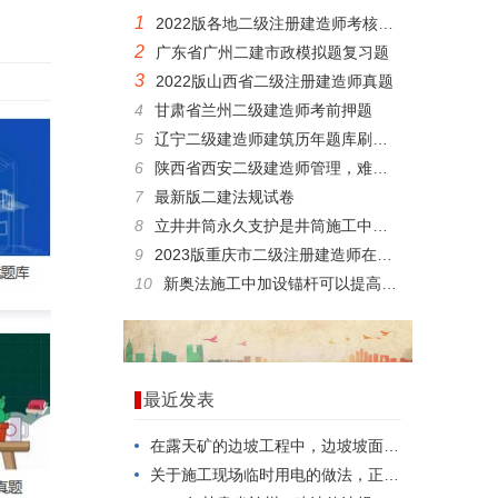
1
2022版各地二级注册建造师考核预习题
2
广东省广州二建市政模拟题复习题
3
2022版山西省二级注册建造师真题
4
甘肃省兰州二级建造师考前押题
5
辽宁二级建造师建筑历年题库刷题软件
6
陕西省西安二级建造师管理，难度大不大？
7
最新版二建法规试卷
8
立井井筒永久支护是井筒施工中的一个重要工序，根据所用材料不同，立井井筒永久支护可采用()。
9
2023版重庆市二级注册建造师在线考试模拟真题
10
新奥法施工中加设锚杆可以提高()。
最近发表
在露天矿的边坡工程中，边坡坡面的稳定形势是()。
关于施工现场临时用电的做法，正确的是()。