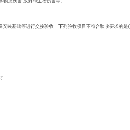
化学物质伤害.放射和生物伤害等。
梯安装基础等进行交接验收，下列验收项目不符合验收要求的是(
封