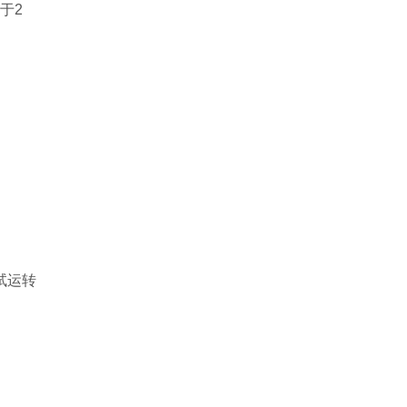
于2
试运转