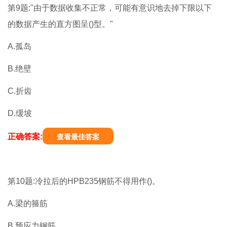
第9题:"由于数据收集不正常，可能有意识地去掉下限以下
的数据产生的直方图呈()型。"
A.孤岛
B.绝壁
C.折齿
D.缓坡
正确答案:
查看最佳答案
第10题:冷拉后的HPB235钢筋不得用作()。
A.梁的箍筋
B.预应力钢筋