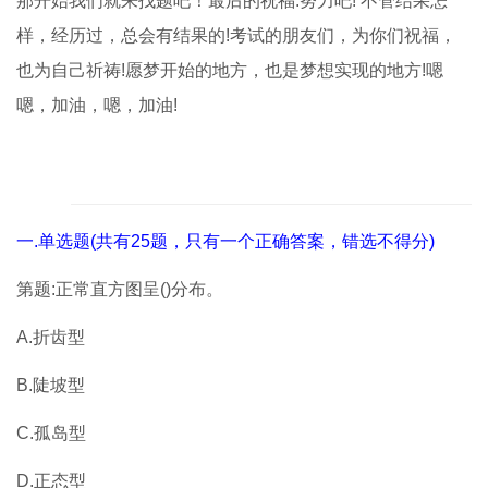
那开始我们就来找题吧！最后的祝福:努力吧! 不管结果怎
样，经历过，总会有结果的!考试的朋友们，为你们祝福，
也为自己祈祷!愿梦开始的地方，也是梦想实现的地方!嗯
嗯，加油，嗯，加油!
一.单选题(共有25题，只有一个正确答案，错选不得分)
第题:正常直方图呈()分布。
A.折齿型
B.陡坡型
C.孤岛型
D.正态型