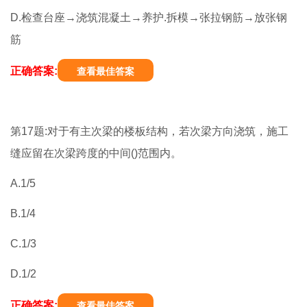
D.检查台座→浇筑混凝土→养护.拆模→张拉钢筋→放张钢
筋
正确答案:
查看最佳答案
第17题:对于有主次梁的楼板结构，若次梁方向浇筑，施工
缝应留在次梁跨度的中间()范围内。
A.1/5
B.1/4
C.1/3
D.1/2
正确答案:
查看最佳答案