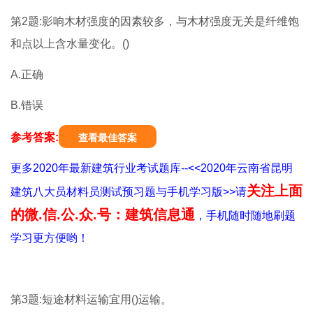
第2题:影响木材强度的因素较多，与木材强度无关是纤维饱
和点以上含水量变化。()
A.正确
B.错误
参考答案:
查看最佳答案
更多2020年最新建筑行业考试题库--<<2020年云南省昆明
关注上面
建筑八大员材料员测试预习题与手机学习版>>请
的微.信.公.众.号：建筑信息通
，手机随时随地刷题
学习更方便哟！
第3题:短途材料运输宜用()运输。