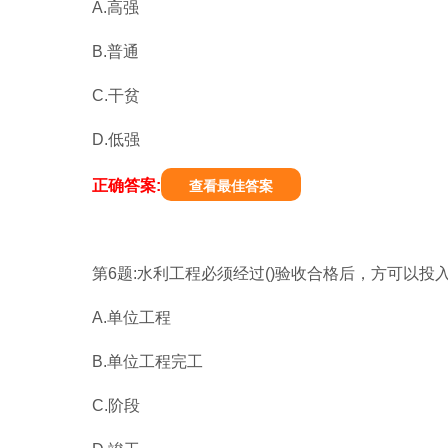
A.高强
B.普通
C.干贫
D.低强
正确答案:
查看最佳答案
第6题:水利工程必须经过()验收合格后，方可以投
A.单位工程
B.单位工程完工
C.阶段