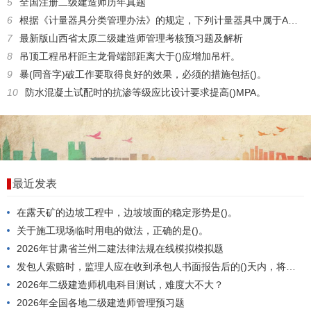
5
全国注册二级建造师历年真题
6
根据《计量器具分类管理办法》的规定，下列计量器具中属于A类计量器具的有()。
7
最新版山西省太原二级建造师管理考核预习题及解析
8
吊顶工程吊杆距主龙骨端部距离大于()应增加吊杆。
9
暴(同音字)破工作要取得良好的效果，必须的措施包括()。
10
防水混凝土试配时的抗渗等级应比设计要求提高()MPA。
最近发表
在露天矿的边坡工程中，边坡坡面的稳定形势是()。
关于施工现场临时用电的做法，正确的是()。
2026年甘肃省兰州二建法律法规在线模拟模拟题
发包人索赔时，监理人应在收到承包人书面报告后的()天内，将异议的处理意见通知承包人，并执行赔付。
2026年二级建造师机电科目测试，难度大不大？
2026年全国各地二级建造师管理预习题