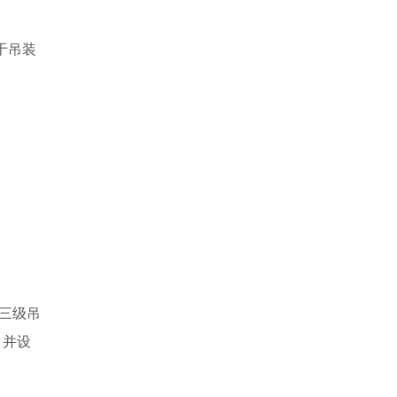
于吊装
)三级吊
，并设