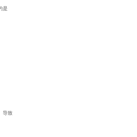
的是
。导致