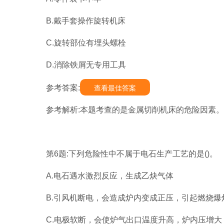
B.戴手套操作旋转机床
C.旋转部位有埋头螺栓
D.消除铁屑无专用工具
参考答案:
查看最佳答案
参考解析:本题考查的是金属切削机床的危险因素
第6题:下列危险性中不属于电石生产工艺的是()。
A.电石遇水激烈反应，生成乙炔气体
B.引风机断电，会造成炉内变成正压，引起燃烧爆
C.电极软断，会使炉气出口温度升高，炉内压增大