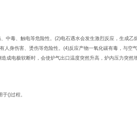
伤、中毒、触电等危险性。(2)电石遇水会发生激烈反应，生成乙
具有人身伤害、烫伤等危险性。(4)反应产物一氧化碳有毒，与空
产中漏糊造成电极软断时，会使炉气出口温度突然升高，炉内压力突然
于()过程。