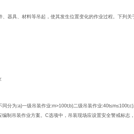
工件、器具、材料等吊起，使其发生位置变化的作业过程。下列关
业
a)一级吊装作业:m>100t;b)二级吊装作业:40t≤m≤100t;c
业，应编制吊装作业方案。C选项中，吊装现场应设置安全警戒标志