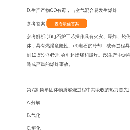
D.生产产物CO有毒，与空气混合易发生爆炸
参考答案:
查看最佳答案
参考解析:(1)电石炉工艺操作具有火灾、爆炸、烧
体，具有燃爆危险性。(3)电石的冷却、破碎过程
到12.5%~74%时会引起燃烧和爆炸。(5)生
造成严重的爆炸事故。
第7题:简单固体物质燃烧过程中其吸收的热力首先用
A.分解
B.气化
C.熔化