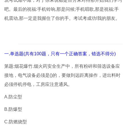
筑考试难不难，对于你来说都是百分来对待那开始我们学习
吧。最后的祝福:手机铃响,那是问候;手机唱歌,那是祝福;手
机震动,那一定是我握住了你的手。考试考成功!我的朋友。
一.单选题(共有100题，只有一个正确答案，错选不得分)
第题:烟花爆竹.烟火药安全生产中，所有粉碎和筛选设备应
接地，电气设备必须是()的，要做到远距离操作，进出料时
必须停机停电，工房应注意通风。
A.防尘型
B.防爆型
C.防燃烧型