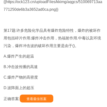
{{https://ock123.cn/uploadFiles/kkimg/aqgcs/510069713aa
771250de6b3a3652ad0ca.png}}
第17题:许多危险化学品具有爆炸危险特性，爆炸的被坏作
用包括碎片作用.爆炸冲击作用，热福射作用.中毒以及环境
污染，爆炸冲击波的破坏作用主要是由于()。
A.爆炸产生的超温
B.冲击波传播的高速
C.爆炸产物的高密度
D.波阵面上的超压
正确答案:
查看最佳答案