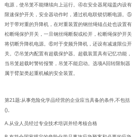
电源，使吊笼不能继续向上运行。④在安全器尾端盖内设有
限速保护开关，安全器动作时，通过机电联锁切断电源。⑤
对于带对重的升降机，在对重装置的钢丝绳锚点处也设置有
松断绳保护开关，一旦钢丝绳断裂或松开，松断绳保护开关
将切断升降机电源。⑥对于变频升降机，还设有减速限位开
关。⑦吊笼内配置有超载保护器。超载装置具有记忆功能，
当吊笼超载时警铃报警，吊笼不能启动。选项A回转限制器
属于臂架类起重机械的安全装置。
第21题:从事危险化学品经营的企业应当具备的条件,不包括
()。
A.从业人员经过专业技术培训并经考核合格
B.有符合国家规定的危险化学品事故应急预案和必要的应急