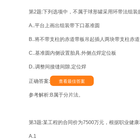
第2题:下列选项中，不属于球形罐采用环带法组装的
A..平台上画出组装带下口基准圆
B..将不带支柱的赤道带板吊起插人两块带支柱赤
C..基准圆内侧设置胎具.外侧点焊定位板
D..调整间接缝间隙.定位焊
正确答案:
查看最佳答案
参考解析:B属于分片法。
第3题:某工程的合同价为7500万元，根据职业健
A.1