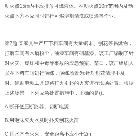
动火点15m内不应排放可燃液体。在动火点10m范围内及动
火点下方不应同时进行可燃溶剂清洗或喷漆等作业。
第7题:某家具生产厂下料车间有大量锯末、刨花等易燃物，
打磨车间有木屑粉尘，油漆车间有硝基漆。该工厂编制了针
对火灾、爆炸和中毒等事故的应急预案。某日，该厂组织人
员在下料车间进行演练，演练场景为:针对刨花清理不及
时、辅助电动工具短路打火引起的火灾进行现场处置。根据
上述场景，下列应急处置措施中，正确的是()。
A.断开低压断路器、切断电源
B.用泡沫灭火器及时扑灭刨花火苗
C.用水木仓灭火，安全距离不应小于2m