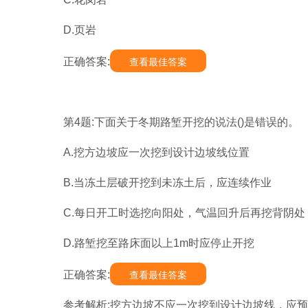
D.页岩
正确答案:
查看最佳答案
第4题:下面关于冬期路堑开挖的说法()是错误的。
A.挖方边坡应一次挖到设计边坡线位置
B.当冻土层破开挖到未冻土后，应连续作业
C.每日开工时选挖向阳处，气温回升后再挖背阴处
D.路堑挖至路床面以上1m时应停止开挖
正确答案:
查看最佳答案
参考解析:挖方边坡不应一次挖到设计边坡线，应预