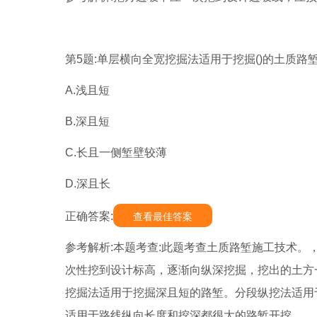
第5题:单层横向全宽挖掘法适用于挖掘()的土质路
A.浅且短
B.深且短
C.长且一侧堑壁较薄
D.深且长
正确答案:
查看最佳答案
参考解析:本题考查:此题考查土质路堑施工技术。
次性挖到设计标高，逐渐向纵深挖掘，挖出的土方
挖掘法适用于挖掘深且短的路堑。分段纵挖法适用
适用于路线纵向长度和挖深都很大的路堑开挖。