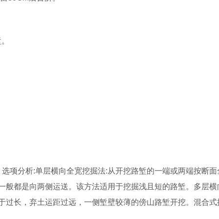
堑。
，选项分析:单层横向全宽挖掘法:从开挖路堑的一端或两端按断面
一般都是向两侧运送。该方法适用于挖掘浅且短的路堑。多层横
于过长，弃土运距过远，一侧堑壁较薄的傍山路堑开挖。混合式