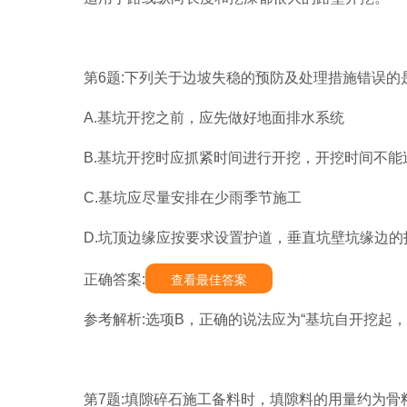
第6题:下列关于边坡失稳的预防及处理措施错误的是
A.基坑开挖之前，应先做好地面排水系统
B.基坑开挖时应抓紧时间进行开挖，开挖时间不
C.基坑应尽量安排在少雨季节施工
D.坑顶边缘应按要求设置护道，垂直坑壁坑缘边
正确答案:
查看最佳答案
参考解析:选项B，正确的说法应为“基坑自开挖起
第7题:填隙碎石施工备料时，填隙料的用量约为骨料(