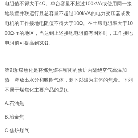
电阻值不得大于4Ω。单台容量不超过100kVA或使用同一接
地装置并联运行且总容量不超过100kVA的电力变压器或发
电机的工作接地电阻值不得大于10Ω。在土壤电阻率大于10
00Ω·m的地区，当达到上述接地电阻值有困难时，工作接地
电阻值可提高到30Ω。
第9题:煤焦化是将炼焦煤在密闭的焦炉内隔绝空气高温加
热，释放出水分和吸附气体，剩下以碳为主体的焦炭。下列
不属于煤焦化主要产品的是()。
A.石油焦
B.冶金焦
C.焦炉煤气