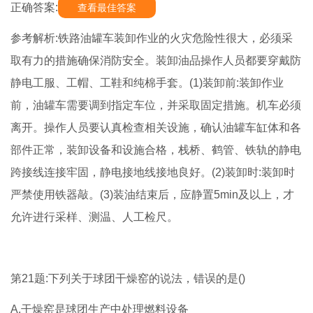
正确答案:
查看最佳答案
参考解析:铁路油罐车装卸作业的火灾危险性很大，必须采
取有力的措施确保消防安全。装卸油品操作人员都要穿戴防
静电工服、工帽、工鞋和纯棉手套。(1)装卸前:装卸作业
前，油罐车需要调到指定车位，并采取固定措施。机车必须
离开。操作人员要认真检查相关设施，确认油罐车缸体和各
部件正常，装卸设备和设施合格，栈桥、鹤管、铁轨的静电
跨接线连接牢固，静电接地线接地良好。(2)装卸时:装卸时
严禁使用铁器敲。(3)装油结束后，应静置5min及以上，才
允许进行采样、测温、人工检尺。
第21题:下列关于球团干燥窑的说法，错误的是()
A.干燥窑是球团生产中处理燃料设备