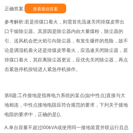
正确答案:
查看最佳答案
参考解析:若是排煤口着火，则需首先迅速关闭排煤皮带出
口干燥除尘器。其原因是除尘器内由大量煤粉，除尘器的
引、送风机会把火焰引向除尘器，有发生爆炸的危险，故不
论是调湿机着火还是排煤皮带着火，应迅速关闭除尘器，若
排煤口着火，其距离除尘器更近，应优先关闭除尘器，再点
击紧急停机按钮进人紧急停机操作。
第8题:工作接地是指将电力系统的某点(如中性点)直接与大
地相连，中性点接地电阻应符合规范的要求，下列关于接地
电阻的要求中，正确的是()。
A.单台容量不超过l00kVA或使用同一接地装置并联运行且总