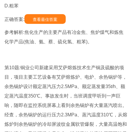
D.粗苯
正确答案:
查看最佳答案
参考解析:焦化生产的主要产品有冶金焦、焦炉煤气和炼焦
化学产品(焦油、氨、蔡、硫化氢、粗苯)。
第10题:铜业公司新建采用艾萨熔炼技术生产铜及硫酸的项
目，项目主要工艺设备有艾萨熔炼炉、电炉、余热锅炉等，
余热锅炉设计额定蒸汽压力2.5MPa、额定蒸发量35t/h、额
定蒸汽温度350℃。事故发生时，当班调度甲听到一声巨
响，随即在监控系统屏幕上看到余热锅炉有大量蒸汽喷出。
经查，余热锅炉的运行压力2.3MPa、蒸汽温度310℃，从熔
炼炉到余热锅炉的冷却屏波纹金属软管爆裂，大量高温饱和