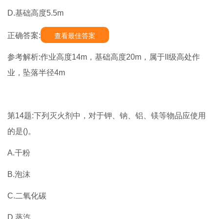
D.基础高度5.5m
正确答案:
查看最佳答案
参考解析:作业高度14m，基础高度20m，属于II级高处作
业，坠落半径4m
第14题:下列灭火剂中，对于钾、钠、铝、镁等物品应使用
的是()。
A.干粉
B.泡沫
C.二氧化碳
D.蒸汽