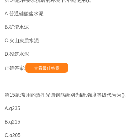
第14题:在要求抗磨的环境下,不能使用()。
A.普通硅酸盐水泥
B.矿渣水泥
C.火山灰质水泥
D.砌筑水泥
正确答案:
查看最佳答案
第15题:常用的热扎光圆钢筋级别为I级,强度等级代号为()。
A.q235
B.q215
C.q205