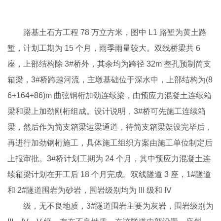
路基土石方工程 78 万立方米，图中 L1 路堑为黄土路
堑，计划工期为 15 个月，雨季雨量较大。双线桥梁共 6
座，上部结构除 3#桥外，其余均为跨径 32m 整孔预制简支
箱梁，3#桥跨越河流，主墩基础位于深水中，上部结构为(8
6+164+86)m 曲弦钢桁加劲连续梁，由预应力混凝土连续箱
梁和梁上加劲刚桁组成。设计说明，3#桥可先施工连续箱
梁，然后作为简支箱梁运梁通道，待简支箱梁架设完毕后，
再进行加劲钢桁施工，具体施工组织方案由施工单位制定后
上报审批。3#桥计划工期为 24 个月，其中预应力混凝土连
续箱梁计划在开工后 18 个月完成。双线隧道 3 座，1#隧道
和 2#隧道围岩为砂岩，围岩级别均为 III 级和 IV
级，无不良地质，3#隧道围岩主要为灰岩，围岩级别为