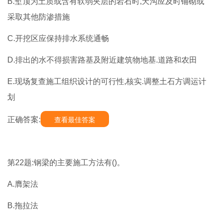
B.堑顶为土质或含有软弱夹层的岩石时,天沟应及时铺砌或
采取其他防渗措施
C.开挖区应保持排水系统通畅
D.排出的水不得损害路基及附近建筑物地基.道路和农田
E.现场复查施工组织设计的可行性,核实.调整土石方调运计
划
正确答案:
查看最佳答案
第22题:钢梁的主要施工方法有()。
A.膺架法
B.拖拉法