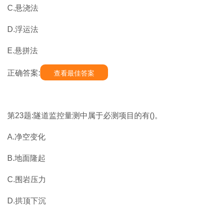
C.悬浇法
D.浮运法
E.悬拼法
正确答案:
查看最佳答案
第23题:隧道监控量测中属于必测项目的有()。
A.净空变化
B.地面隆起
C.围岩压力
D.拱顶下沉