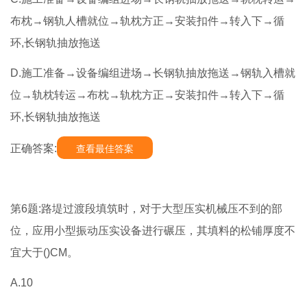
布枕→钢轨人槽就位→轨枕方正→安装扣件→转入下→循
环,长钢轨抽放拖送
D.施工准备→设备编组进场→长钢轨抽放拖送→钢轨入槽就
位→轨枕转运→布枕→轨枕方正→安装扣件→转入下→循
环,长钢轨抽放拖送
正确答案:
查看最佳答案
第6题:路堤过渡段填筑时，对于大型压实机械压不到的部
位，应用小型振动压实设备进行碾压，其填料的松铺厚度不
宜大于()CM。
A.10