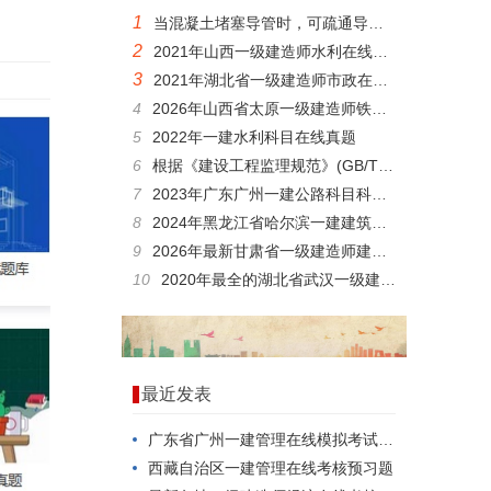
1
当混凝土堵塞导管时，可疏通导管内的混凝土的方法有()。
2
2021年山西一级建造师水利在线模拟真题库答案解析
3
2021年湖北省一级建造师市政在线模拟考试模拟题
4
2026年山西省太原一级建造师铁路在线模拟模拟试题
5
2022年一建水利科目在线真题
6
根据《建设工程监理规范》(GB/T50319-2013)，编制工程建设监理实施细则的依据有()。
7
2023年广东广州一建公路科目科目电子题库
8
2024年黑龙江省哈尔滨一建建筑科目考试题型
9
2026年最新甘肃省一级建造师建筑试卷
10
2020年最全的湖北省武汉一级建造师水利在线模拟考试试题做题软件
最近发表
广东省广州一建管理在线模拟考试，如何一次就考过？
西藏自治区一建管理在线考核预习题