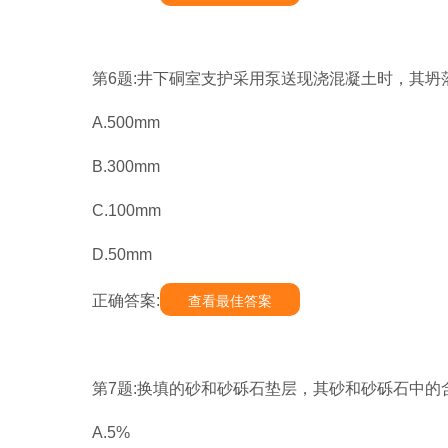
第6题:井下硐室支护采用泵送现浇混凝土时，其坍落
A.500mm
B.300mm
C.100mm
D.50mm
正确答案:
查看最佳答案
第7题:换填的砂和砂砾石垫层，其砂和砂砾石中的含
A.5%