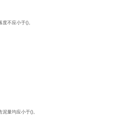
度不应小于()。
泥量均应小于()。