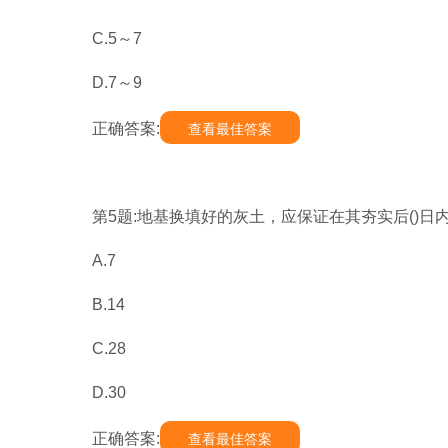
C.5～7
D.7～9
正确答案:
查看最佳答案
第5题:地基换填好的灰土，应保证在其夯实后()日
A.7
B.14
C.28
D.30
正确答案:
查看最佳答案