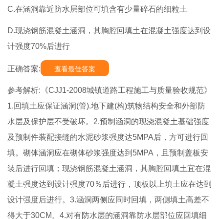
C.在涵洞靠近防水层部位可填含有少量碎石的细粒土
D.现浇钢筋混凝土涵洞，其胸腔回填土在混凝土强度达到设
计强度70%后进行
正确答案:
查看最佳答案
参考解析:《CJJ1-2008城镇道路工程施工与质量验收规范》
1.回填土应保证涵洞(管).地下建(构)筑物结构安全和外部防
水层及保护层不受破坏。2.预制涵洞的现浇混凝土基础强度
及预制件装配接缝的水泥砂浆强度达5MPA后，方可进行回
填。砌体涵洞应在砌体砂浆强度达到5MPA，且预制盖板安
装后进行回填；现浇钢筋混凝土涵洞，其胸腔回填土宜在混
凝土强度达到设计强度70％后进行，顶板以上填土应在达到
设计强度后进行。3.涵洞两侧应同时回填，两侧填土高差不
得大于30CM。4.对有防水层的涵洞靠防水层部位应回填细