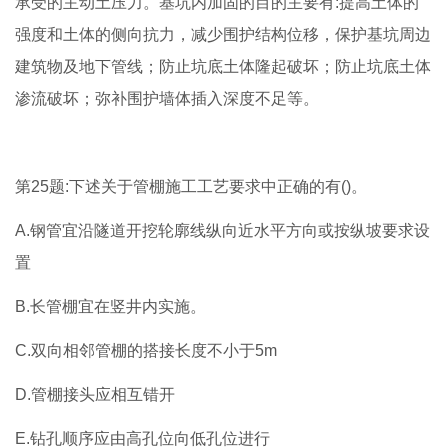
承受的主动土压力。基坑内加固的目的主要有:提高土体的
强度和土体的侧向抗力，减少围护结构位移，保护基坑周边
建筑物及地下管线；防止坑底土体隆起破坏；防止坑底土体
渗流破坏；弥补围护墙体插入深度不足等。
第25题:下述关于管棚施工工艺要求中正确的有()。
A.钢管宜沿隧道开挖轮廓线纵向近水平方向或按纵坡要求设
置
B.长管棚宜在竖井内实施。
C.双向相邻管棚的搭接长度不小于5m
D.管棚接头应相互错开
E.钻孔顺序应由高孔位向低孔位进行