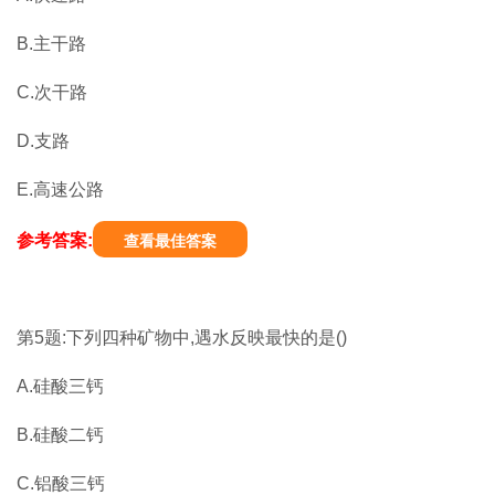
B.主干路
C.次干路
D.支路
E.高速公路
参考答案:
查看最佳答案
第5题:下列四种矿物中,遇水反映最快的是()
A.硅酸三钙
B.硅酸二钙
C.铝酸三钙