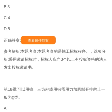
B.3
C.4
D.5
正确答案:
查看最佳答案
参考解析:本题考查:本题考查的是施工招标程序。，选项分
析:采用邀请招标时，招标人应向3个以上有投标资格的法人
发出投标邀请书。
第18题:可以用镐、三齿耙或用锹需用力加脚踩开挖的土一
般为()类。
A.I