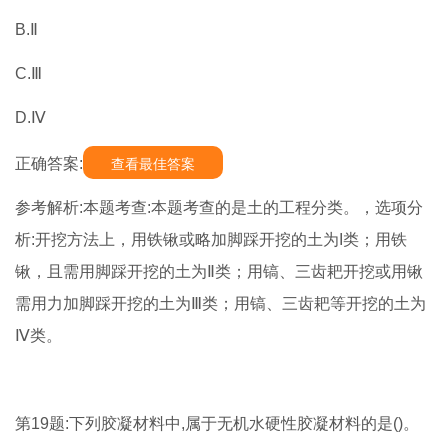
B.Ⅱ
C.Ⅲ
D.Ⅳ
正确答案:
查看最佳答案
参考解析:本题考查:本题考查的是土的工程分类。，选项分
析:开挖方法上，用铁锹或略加脚踩开挖的土为I类；用铁
锹，且需用脚踩开挖的土为Ⅱ类；用镐、三齿耙开挖或用锹
需用力加脚踩开挖的土为Ⅲ类；用镐、三齿耙等开挖的土为
Ⅳ类。
第19题:下列胶凝材料中,属于无机水硬性胶凝材料的是()。