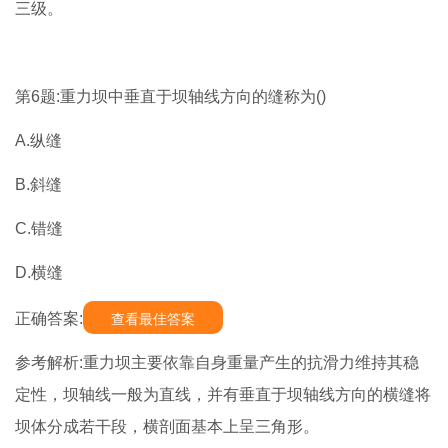
三级。
第6题:重力坝中垂直于坝轴线方向的缝称为()
A.纵缝
B.斜缝
C.错缝
D.横缝
正确答案:
查看最佳答案
参考解析:重力坝主要依靠自身重量产生的抗滑力维持其稳
定性，坝轴线一般为直线，并有垂直于坝轴线方向的横缝将
坝体分成若干段，横剖面基本上呈三角形。