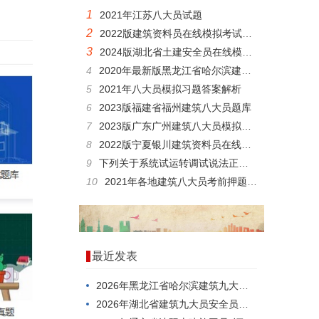
1
2021年江苏八大员试题
2
2022版建筑资料员在线模拟考试历年真题
3
2024版湖北省土建安全员在线模拟真题
4
2020年最新版黑龙江省哈尔滨建筑八大员资料员考核题目和培训试卷
5
2021年八大员模拟习题答案解析
6
2023版福建省福州建筑八大员题库
7
2023版广东广州建筑八大员模拟练习题
8
2022版宁夏银川建筑资料员在线考核真题
9
下列关于系统试运转调试说法正确的有()。
10
2021年各地建筑八大员考前押题内部资料
最近发表
2026年黑龙江省哈尔滨建筑九大员劳务员在线考试考前做题
2026年湖北省建筑九大员安全员，你考过了吗？