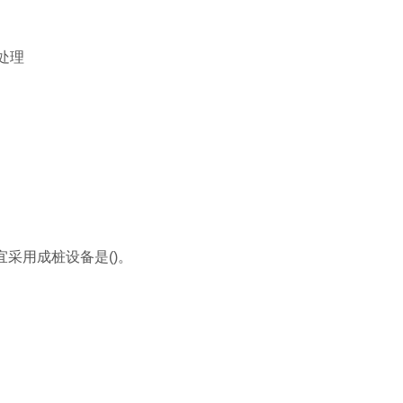
处理
采用成桩设备是()。