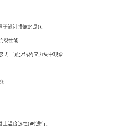
于设计措施的是()。
抗裂性能
渡形式，减少结构应力集中现象
能
土温度选在()时进行。