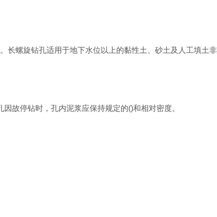
择。长螺旋钻孔适用于地下水位以上的黏性土、砂土及人工填土
孔因故停钻时，孔内泥浆应保持规定的()和相对密度。