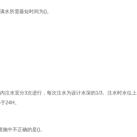
满水所需最短时间为()。
内注水宜分3次进行，每次注水为设计水深的1/3。注水时水位
于24H。
施中不正确的是()。