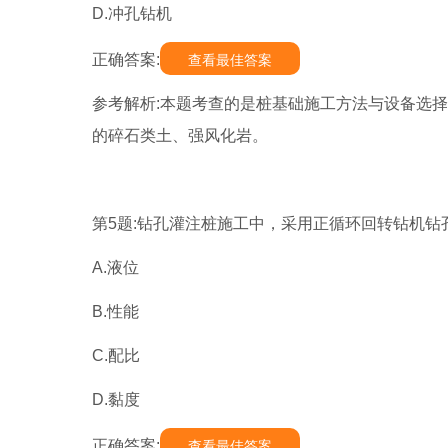
D.冲孔钻机
正确答案:
查看最佳答案
参考解析:本题考查的是桩基础施工方法与设备选
的碎石类土、强风化岩。
第5题:钻孔灌注桩施工中，采用正循环回转钻机钻
A.液位
B.性能
C.配比
D.黏度
正确答案:
查看最佳答案