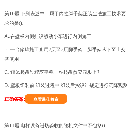
第10题:下列表述中，属于内挂脚手架正装尘法施工技术要
求的是()。
A..在壁板内侧挂设移动小车进行内侧施工
B..一台储罐施工宜用2层至3层脚手架，脚手架从下至上交
替使用
C..罐体起吊过程应平稳，各起吊点应同步上升
D..壁板组装前.组装过程中.组装后按设计规定进行沉降观测
正确答案:
查看最佳答案
第11题:电梯设备进场验收的随机文件中不包括()。