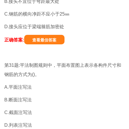
B.接头不宜位于弯距最大处
C.钢筋的横向净距不应小于25㎜
D.接头应位于梁端箍筋加密处
正确答案:
查看最佳答案
第31题:平法制图规则中，平面布置图上表示各构件尺寸和
钢筋的方式为()。
A.平面注写法
B.断面注写法
C.截面注写法
D.列表注写法