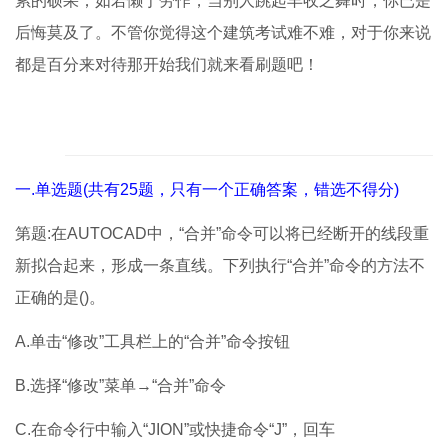
累的硕果；如若懒于劳作，当别人跳起丰收之舞时，你已是
后悔莫及了。不管你觉得这个建筑考试难不难，对于你来说
都是百分来对待那开始我们就来看刷题吧！
一.单选题(共有25题，只有一个正确答案，错选不得分)
第题:在AUTOCAD中，“合并”命令可以将已经断开的线段重
新拟合起来，形成一条直线。下列执行“合并”命令的方法不
正确的是()。
A.单击“修改”工具栏上的“合并”命令按钮
B.选择“修改”菜单→“合并”命令
C.在命令行中输入“JION”或快捷命令“J”，回车