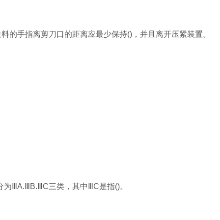
送料的手指离剪刀口的距离应最少保持()，并且离开压紧装置。
ⅢA.ⅢB.ⅢC三类，其中ⅢC是指()。