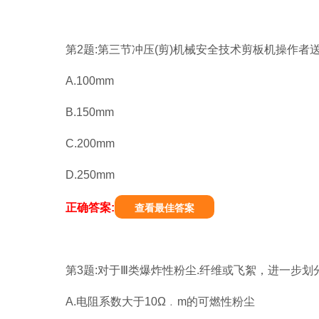
第2题:第三节冲压(剪)机械安全技术剪板机操作者
A.100mm
B.150mm
C.200mm
D.250mm
正确答案:
查看最佳答案
第3题:对于Ⅲ类爆炸性粉尘.纤维或飞絮，进一步划分为
A.电阻系数大于10Ω﹒m的可燃性粉尘