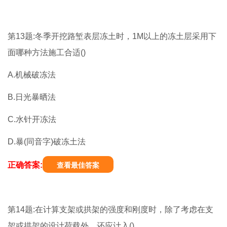
第13题:冬季开挖路堑表层冻土时，1M以上的冻土层采用下
面哪种方法施工合适()
A.机械破冻法
B.日光暴晒法
C.水针开冻法
D.暴(同音字)破冻土法
正确答案:
查看最佳答案
第14题:在计算支架或拱架的强度和刚度时，除了考虑在支
架或拱架的设计荷载外，还应计入()。