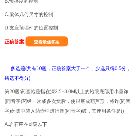
B.预拱度的控制
C.梁体几何尺寸的控制
D.支座预埋件的位置控制
正确答案:
查看最佳答案
二.多选题(共有10题，正确答案大于一个，少选只得0.5分，
错选不得分)
第20题:药壶炮是指在深2.5~3.0M以上的炮眼底部用小量诈
(同音字)药经一次或多次烘膛，使眼底成葫芦形，将诈(同音
字)药集中装入药壶中进行暴(同音字)破，其使用条件是()
A.岩石应在ⅺ级以下