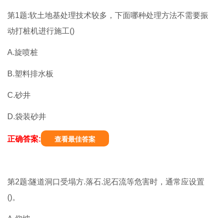
第1题:软土地基处理技术较多，下面哪种处理方法不需要振
动打桩机进行施工()
A.旋喷桩
B.塑料排水板
C.砂井
D.袋装砂井
正确答案:
查看最佳答案
第2题:隧道洞口受塌方.落石.泥石流等危害时，通常应设置
()。