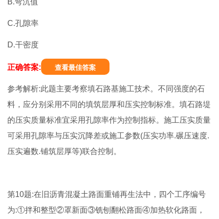
B.弯沉值
C.孔隙率
D.干密度
正确答案:
查看最佳答案
参考解析:此题主要考察填石路基施工技术。不同强度的石
料，应分别采用不同的填筑层厚和压实控制标准。填石路堤
的压实质量标准宜采用孔隙率作为控制指标。施工压实质量
可采用孔隙率与压实沉降差或施工参数(压实功率.碾压速度.
压实遍数.铺筑层厚等)联合控制。
第10题:在旧沥青混凝土路面重铺再生法中，四个工序编号
为:①拌和整型②罩新面③铣刨翻松路面④加热软化路面，