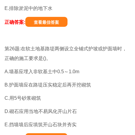
E.排除淤泥中的地下水
正确答案:
查看最佳答案
第26题:在软土地基路堤两侧设立全铺式护坡或护面墙时，
正确的施工要求是()。
A.墙基应埋入非软基土中0.5～1.0m
B.护面墙应在路堤压实稳定后再开挖砌筑
C.用5号砂浆砌筑
D.砌石应用当地不易风化开山片石
E.挡墙墙后应填筑开山石块并夯实