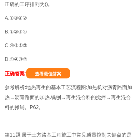
正确的工序排列为()。
A.①③④②
B.①②③④
C.④③①②
D.①④③②
正确答案:
查看最佳答案
参考解析:地热再生的基本工艺流程图:加热机对沥青路面加
热→沥青路面的加热.铣刨→再生混合料的搅拌→再生混合
料的摊铺。P62。
第11题:属于土方路基工程施工中常见质量控制关键点的是