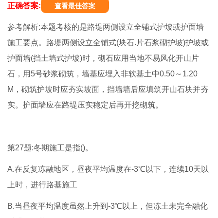
正确答案:
查看最佳答案
参考解析:本题考核的是路堤两侧设立全铺式护坡或护面墙
施工要点。路堤两侧设立全铺式(块石.片石浆砌护坡)护坡或
护面墙(挡土墙式护坡)时，砌石应用当地不易风化开山片
石，用5号砂浆砌筑，墙基应埋入非软基土中0.50～1.20
M，砌筑护坡时应夯实坡面，挡墙墙后应填筑开山石块并夯
实。护面墙应在路堤压实稳定后再开挖砌筑。
第27题:冬期施工是指()。
A.在反复冻融地区，昼夜平均温度在-3℃以下，连续10天以
上时，进行路基施工
B.当昼夜平均温度虽然上升到-3℃以上，但冻土未完全融化