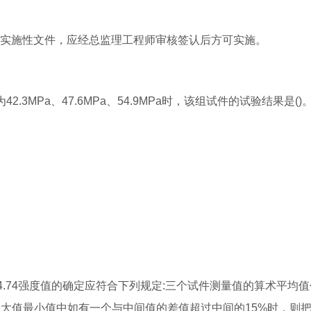
的实施性文件，应经总监理工程师审核签认后方可实施。
3MPa、47.6MPa、54.9MPa时，该组试件的试验结果是()
4.7454.9>54.74强度值的确定应符合下列规定:三个试件测量值的算术平
中的最大值最小值中如有一个与中间值的差值超过中间的15%时，则