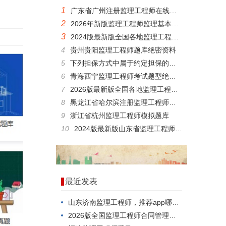
1
广东省广州注册监理工程师在线考核题目
2
2026年新版监理工程师监理基本理论与相关法规，刷题有哪些app?
3
2024版最新版全国各地监理工程师测试，难度高不高？
4
贵州贵阳监理工程师题库绝密资料
5
下列担保方式中属于约定担保的是()。
6
青海西宁监理工程师考试题型绝密题库
7
2026版最新版全国各地监理工程师合同管理考题
8
黑龙江省哈尔滨注册监理工程师考核试题
9
浙江省杭州监理工程师模拟题库
10
2024版最新版山东省监理工程师质量投资进度控制在线模拟考试历年真题
最近发表
山东济南监理工程师，推荐app哪个好？
2026版全国监理工程师合同管理在线考试，应该怎么考？