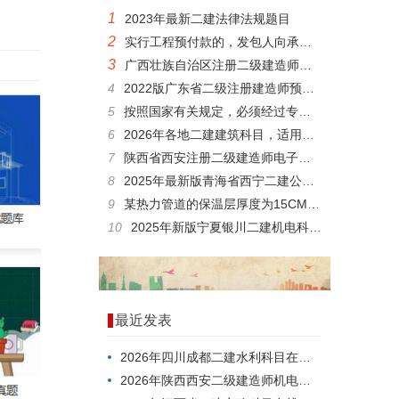
1
2023年最新二建法律法规题目
2
实行工程预付款的，发包人向承包人支付预付款的时间应不迟于约定的开工日期前()。
3
广西壮族自治区注册二级建造师模拟题
4
2022版广东省二级注册建造师预习题
5
按照国家有关规定，必须经过专门的安全作业培训，并取得特种作业操作资格证书后，方可上岗作业人员是()。
6
2026年各地二建建筑科目，适用范围有哪些？
7
陕西省西安注册二级建造师电子题库
8
2025年最新版青海省西宁二建公路科目科目在线，难度大不大？
9
某热力管道的保温层厚度为15CM，则其在施工过程中至少应分为()施工。
10
2025年新版宁夏银川二建机电科目题库
最近发表
2026年四川成都二建水利科目在线模拟，有哪些题型？
2026年陕西西安二级建造师机电科目模拟习题