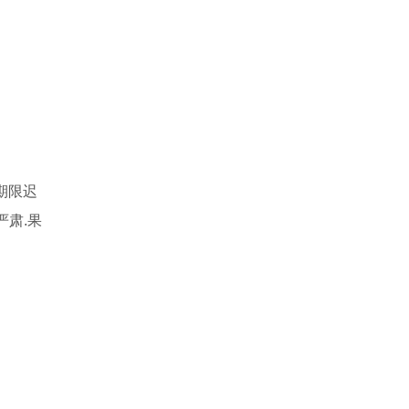
期限迟
严肃.果