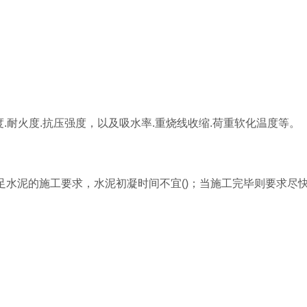
密度.耐火度.抗压强度，以及吸水率.重烧线收缩.荷重软化温度等。
足水泥的施工要求，水泥初凝时间不宜()；当施工完毕则要求尽