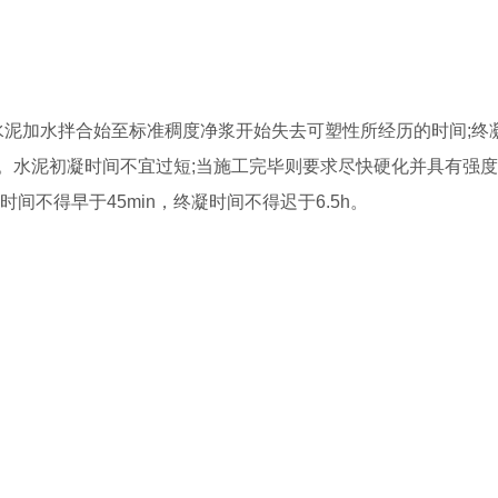
为水泥加水拌合始至标准稠度净浆开始失去可塑性所经历的时间;终
。水泥初凝时间不宜过短;当施工完毕则要求尽快硬化并具有强
间不得早于45min，终凝时间不得迟于6.5h。