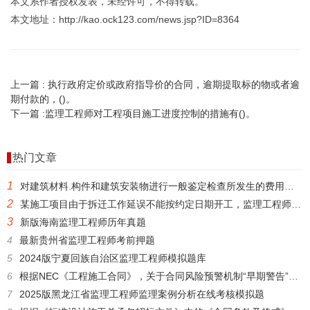
本文系作者授权发表，未经许可，不得转载。
本文地址：http://kao.ock123.com/news.jsp?ID=8364
上一篇 :
执行政府定价或政府指导价的合同，逾期提取标的物或者逾
期付款的，()。
下一篇 :
监理工程师对工程项目施工进度控制的措施有()。
热门文章
1
对建筑材料.构件和建筑安装物进行一般鉴定检查所发生的费用属于()。
2
某施工项目由于拆迁工作延误不能按约定日期开工，监理工程师以书面形式通知承包人推迟开工时间，则发包人()。
3
新版海南监理工程师历年真题
4
最新贵州省监理工程师考前押题
5
2024版宁夏回族自治区监理工程师模拟题库
6
根据NEC《工程施工合同》，关于合同风险预警机制“早期警告”的说法，正确的是()。
7
2025版黑龙江省监理工程师监理案例分析在线考核模拟题