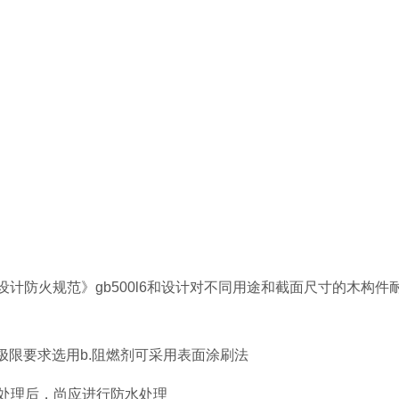
计防火规范》gb500l6和设计对不同用途和截面尺寸的木构件
火极限要求选用b.阻燃剂可采用表面涂刷法
火处理后，尚应进行防水处理