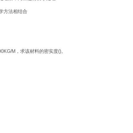
学方法相结合
00KG/M，求该材料的密实度()。