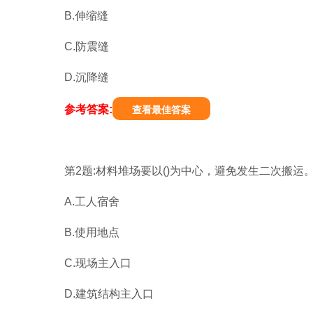
B.伸缩缝
C.防震缝
D.沉降缝
参考答案:
查看最佳答案
第2题:材料堆场要以()为中心，避免发生二次搬运
A.工人宿舍
B.使用地点
C.现场主入口
D.建筑结构主入口