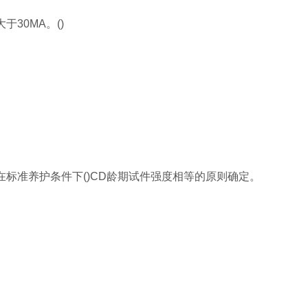
30MA。()
在标准养护条件下()CD龄期试件强度相等的原则确定。