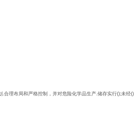
.合理布局和严格控制，并对危险化学品生产.储存实行();未经()