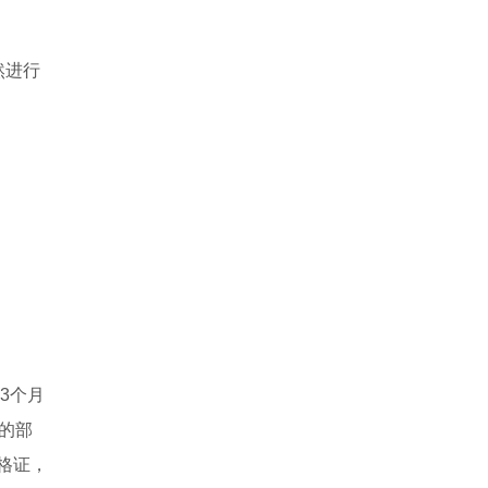
然进行
3个月
的部
格证，