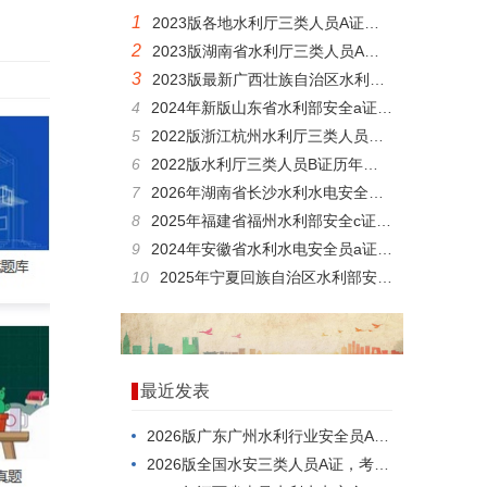
1
2023版各地水利厅三类人员A证考试真题库
2
2023版湖南省水利厅三类人员A证题目
3
2023版最新广西壮族自治区水利厅三类人员A证考题
4
2024年新版山东省水利部安全a证历年题库
5
2022版浙江杭州水利厅三类人员模拟习题
6
2022版水利厅三类人员B证历年题库
7
2026年湖南省长沙水利水电安全员b证在线测试，适用范围有哪些？
8
2025年福建省福州水利部安全c证模拟习题
9
2024年安徽省水利水电安全员a证，考点分析
10
2025年宁夏回族自治区水利部安全c证考试，怎么备考好？
最近发表
2026版广东广州水利行业安全员A证，怎么考才能过？
2026版全国水安三类人员A证，考点分析