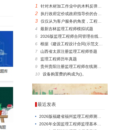
1
针对木材加工作业中的木料反弹危险，应采用安全送料装置或设置()安全屏护装置，以保障人身安全。
2
执行政府定价或政府指导价的合同，逾期提取标的物或者逾期付款的，()。
3
仅仅从为客户服务的角度，工程咨询的作用表现为以下几方面:()。
4
最新吉林监理工程师模拟试题
5
2026版监理工程师合同管理在线模拟考试模拟试题
6
根据《建设工程设计合同(示范文本)》，设计方的合同责任有()。
7
山西省太原注册监理工程师答题
8
监理工程师历年真题
9
贵州贵阳注册监理工程师在线测试模拟题库
10
设备购置费的构成为()。
最近发表
2026版福建省福州监理工程师测试，考点分析
2026年全国监理工程师监理基本理论与相关法规在线考试试卷