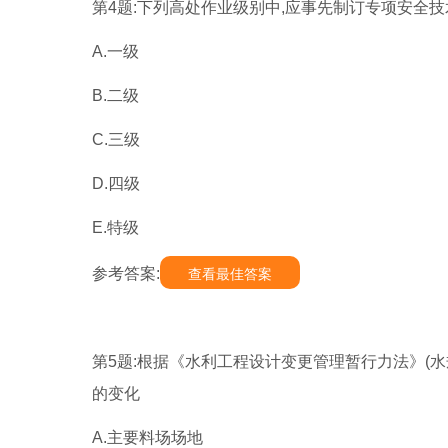
第4题:下列高处作业级别中,应事先制订专项安全技
A.一级
B.二级
C.三级
D.四级
E.特级
参考答案:
查看最佳答案
第5题:根据《水利工程设计变更管理暂行力法》(水规计
的变化
A.主要料场场地