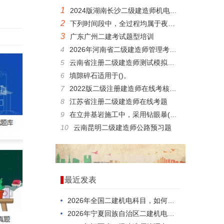
1
2024版湖南长沙二级建造师机电科目电子题库
2
下列时间段中，全过程均属于夜间施工时段的有()。
3
广东广州二建考试题型培训
4
2026年河南省二级建造师管理考前做题
5
云南省注册二级建造师测试模拟习题
6
填隙碎石适用于()。
7
2022版二级注册建造师在线考核模拟试题
8
江苏省注册二级建造师在线考题
9
在立井基岩施工中，采用钻眼暴(同音字)破法施工的主要工序包括()。
10
云南昆明二级建造师公路预习题
最近发表
2026年全国二建机电科目，如何一次就考过？
2026年宁夏回族自治区二建机电科目模拟真题