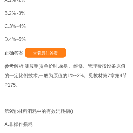
A.1%~2%
B.2%~3%
C.3%~4%
D.4%~5%
正确答案:
查看最佳答案
参考解析:测算租赁单价时,采购、维修、管理费按设备原值
的一定比例技术,一般为原值的1%~2%。见教材第7章第4节
P175。
第9题:材料消耗中的有效消耗指()
A.非操作损耗