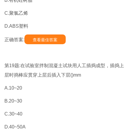
B.有机硅树脂
C.聚氯乙烯
D.ABS塑料
正确答案:
查看最佳答案
第19题:在试验室拌制混凝土试块用人工插捣成型，插捣上
层时捣棒应贯穿上层后插入下层()mm
A.10~20
B.20~30
C.30~40
D.40~50A