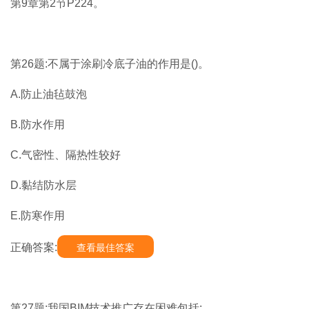
第9章第2节P224。
第26题:不属于涂刷冷底子油的作用是()。
A.防止油毡鼓泡
B.防水作用
C.气密性、隔热性较好
D.黏结防水层
E.防寒作用
正确答案:
查看最佳答案
第27题:我国BIM技术推广存在困难包括: