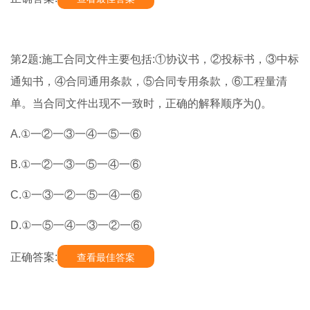
第2题:施工合同文件主要包括:①协议书，②投标书，③中标
通知书，④合同通用条款，⑤合同专用条款，⑥工程量清
单。当合同文件出现不一致时，正确的解释顺序为()。
A.①一②一③一④一⑤一⑥
B.①一②一③一⑤一④一⑥
C.①一③一②一⑤一④一⑥
D.①一⑤一④一③一②一⑥
正确答案:
查看最佳答案