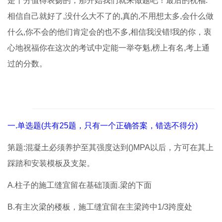
是十分值得表扬的，那开始我们就来做题吧！最后的祝福:
相信自己就好了,没什么大不了的,真的,不用想太多,会什么做
什么,你不会的他们肯定会的也不多,相信我没错!我的你，衷
心地祝福你在这次的考试中定能一举夺魁,榜上有名,考上通
过的分数。
一.单选题(共有25题，只有一个正确答案，错选不得分)
第题:混凝土必须养护至其强度达到()MPA以后，方可在其上
踩踏和安装模板及支架。
A.柱子的施工缝宜留在基础顶面.梁的下面
B.有主次梁的楼板，施工缝宜留在主梁跨中1/3跨度处