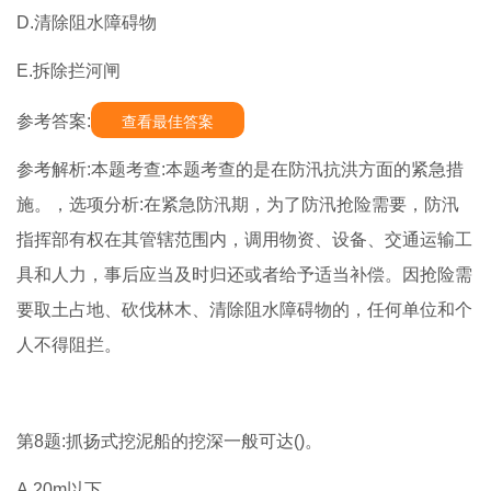
D.清除阻水障碍物
E.拆除拦河闸
参考答案:
查看最佳答案
参考解析:本题考查:本题考查的是在防汛抗洪方面的紧急措
施。，选项分析:在紧急防汛期，为了防汛抢险需要，防汛
指挥部有权在其管辖范围内，调用物资、设备、交通运输工
具和人力，事后应当及时归还或者给予适当补偿。因抢险需
要取土占地、砍伐林木、清除阻水障碍物的，任何单位和个
人不得阻拦。
第8题:抓扬式挖泥船的挖深一般可达()。
A.20m以下