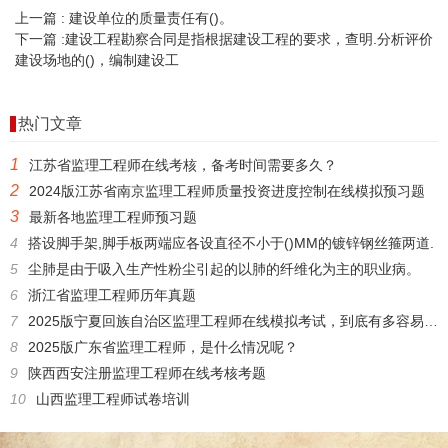
上一篇 :
建设单位的质量责任有()。
下一篇 :
建设工程勘察合同是指根据建设工程的要求，查明.分析评价
建设场地的()，编制建设工
热门文章
1
江苏省监理工程师在线考核，备考时间需要多久？
2
2024版江苏省南京监理工程师质量投资进度控制在线模拟预习题
3
最新各地监理工程师预习题
4
搭设脚手架,脚手板两端应各设直径不小于()MM的镀锌钢丝箍两道.
5
尘肺是由于吸入生产性粉尘引起的以肺的纤维化为主的职业病。
6
浙江省监理工程师历年真题
7
2025版宁夏回族自治区监理工程师在线模拟考试，到底有多容易考过？
8
2025版广东省监理工程师，是什么情况呢？
9
陕西西安注册监理工程师在线考核考题
10
山西监理工程师试卷培训