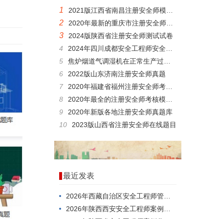
1
2021版江西省南昌注册安全师模拟练习题
2
2020年最新的重庆市注册安全师考试题型软件
3
2024版陕西省注册安全师测试试卷
4
2024年四川成都安全工程师安全生产技术考核题目
5
焦炉烟道气调湿机在正常生产过程中，为防止干燥床排气凝露，控制其温度不应低于()。
6
2022版山东济南注册安全师真题
7
2020年福建省福州注册安全师考试模拟真题
8
2020年最全的注册安全师考核模拟试题刷题软件
9
2020年新版各地注册安全师真题库
10
2023版山西省注册安全师在线题目
最近发表
2026年西藏自治区安全工程师管理知识模拟真题
2026年陕西西安安全工程师案例分析模拟试题