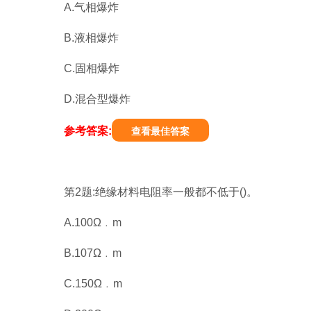
A.气相爆炸
B.液相爆炸
C.固相爆炸
D.混合型爆炸
参考答案:
查看最佳答案
第2题:绝缘材料电阻率一般都不低于()。
A.100Ω﹒m
B.107Ω﹒m
C.150Ω﹒m