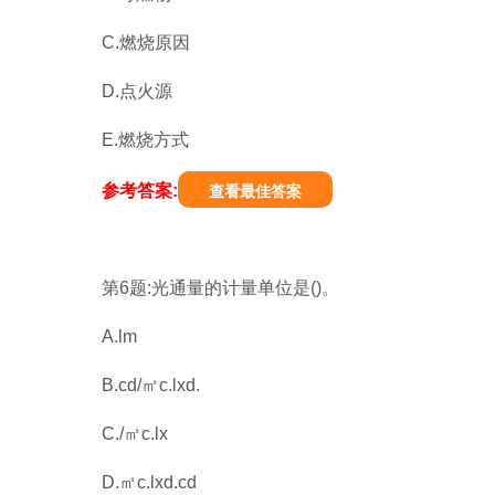
C.燃烧原因
D.点火源
E.燃烧方式
参考答案:
查看最佳答案
第6题:光通量的计量单位是()。
A.lm
B.cd/㎡c.lxd.
C./㎡c.lx
D.㎡c.lxd.cd