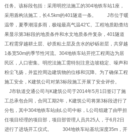
任务。该标段包括：采用明挖法施工的304地铁车站1座，
采用盾构法施工，长4.5km的401隧道一条。 J市位于暖
温带，夏季潮湿多雨，极端最高气温42℃。工程地质勘查结
果显示第3标段的地质条件和水文地质条件复杂，401隧道
工程需穿越耕土层、砂质粘土层及含水的砂砾岩层，共穿越
1条宽50m的季节性河流。304地铁车站开挖工程周边为居
民区，人口密集。明挖法施工需特别注意边坡稳定、噪声和
粉尘飞扬，并监控周边建筑物的位移和沉降。为了确保工程
施工安全，K建筑公司对第3标段施工开展了安全评价。
J市轨道交通公司与K建筑公司于2014年5月1日签订了施
工总承包合同，合同工期2年，K建筑公司将第3标段进行了
分包，其中304地铁车站由L公司中标，L公司组建了由甲担
任项目经理的项目部，项目部管理人员共25人，于6月2日
进行了进场开工仪式。 304地铁车站基坑深度35m，开