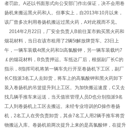
者罚款。A还以书面形式向公安部门作出保证，决不会用卷
扬机来搬运黑火药和人。但事实上，自2013年10月以来，
该厂曾多次利用卷扬机搬运过黑火药，A对此视而不见。
2014年2月22日，厂安全负责人B前往某市购买黑火药和
烟花材料，当日在该市租用了2辆5t解放牌货车。23日上
午，一辆车装载4t黑火药和1t高氯酸钾，另一辆车装载约7
￡的烟花材料，B负责押运。车抵达厂后，根据副厂长C的
指示，8指挥司机将第一辆车先行开至卷扬机下工区，副厂
长C指派3名工人去卸货，将车上的高氯酸钾和黑火药卸下
装入卷扬机的吊篮提升到上工区。为加快搬运速度，C又去
找几辆手推车来运送，当天值班管理人员D也分别指派9名
工人到卷扬机上工区去搬运。未经专业培训的D操作卷扬
机，2名工人在旁负责卸货，其余7名工人用2辆手推车将货
物搬运入库。卷扬机前两次提升上来的是高氯酸钾，在提升