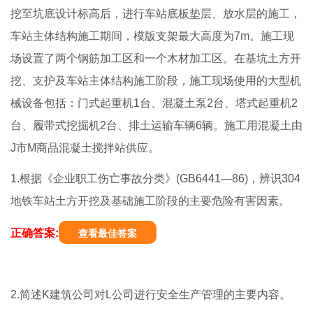
挖至坑底设计标高后，进行车站底板垫层、放水层的施工，
车站主体结构施工期间，模版支架最大高度为7m。施工现
场设置了两个钢筋加工区和一个木材加工区。在基坑土方开
挖、支护及车站主体结构施工阶段，施工现场使用的大型机
械设备包括：门式起重机1台、混凝土泵2台、塔式起重机2
台、履带式挖掘机2台、排土运输车辆6辆。施工用混凝土由
J市M商品混凝土搅拌站供应。
1.根据《企业职工伤亡事故分类》(GB6441—86)，辨识304
地铁车站土方开挖及基础施工阶段的主要危险有害因素。
正确答案:
查看最佳答案
2.简述K建筑公司对L公司进行安全生产管理的主要内容。