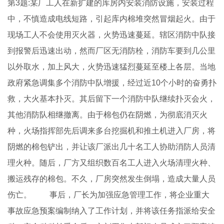
第3题:某厂工人在新扩建的库房内安装消防设施，安装过程
中，不慎造成电线短路，引起库内棉堆突然冒烟起火。由于
现场工人不会使用灭火器，火势迅速蔓延。辖区消防中队接
到报警后迅速出动，然而厂区无消防栓，消防车要到几公里
以外取水，加上风大，火势迅速猛烈蔓延至楼上各层。当地
政府紧急调集多个消防中队增援，经过近10个小时的奋勇扑
救，大火基本扑灭。其后留下一个消防中队继续扑灭会火，
其他消防队相继撤离。由于棉包仍在阴燃，为彻底消灭火
种，火场指挥部先后调来多台挖掘机和推土机进入厂房，将
阴燃的棉包铲出，并让该厂派出几十名工人协助消防人员清
理火种。随后，厂方又组织数百名工人进入火场清理火种、
搬运残存的棉包。不久，厂房突然发生倒塌，造成大量人员
伤亡。 事后，厂长为加强应急管理工作，将企业重大
事故应急预案编制纳入了工作计划，并将该任务指派给安全