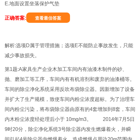
E.地面设置坐落保护气垫
正确答案:
查看最佳答案
解析:选项D属于管理措施；选项E不能防止事故发生，只能
减少事故损失。
第1题:A家具生产企业木加工车间内有油漆木制件的砂、
抛、磨加工等工序，车间内有有机溶剂和废弃的油漆桶等。
车间的除尘净化系统采用反吹布袋除尘器。因新增加了设备
并扩大了生产规模，致使车间内粉尘浓度超标。为了治理车
间内粉尘污染，将布袋除尘器由原有的4套增加到8套，车间
内木粉尘浓度经处理后小于 10mg/m3。 2014年7月5日
9时20分，除尘净化系统3号除尘器内发生燃爆着火，并瞬
间引起4号除尘器内燃爆着火，造成燃爆点周边20m范围内