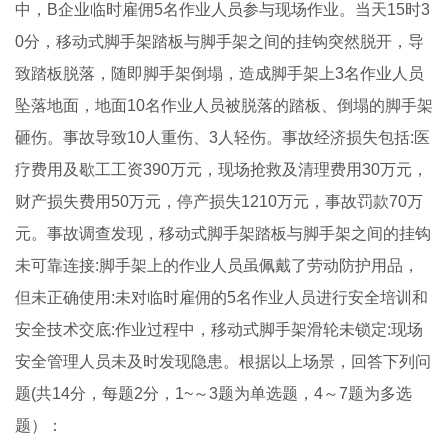
中，B企业临时雇佣5名作业人员参与现场作业。当天15时3
0分，移动式脚手架踏板与脚手架之间的挂钩突然脱开，导
致踏板脱落，随即脚手架倒塌，造成脚手架上3名作业人员
坠落地面，地面10名作业人员被脱落的踏板、倒塌的脚手架
砸伤。事故导致10人重伤、3人轻伤。事故经济损失包括:医
疗费用及歇工工资390万元，现场抢救及清理费用30万元，
财产损失费用50万元，停产损失1210万元，事故罚款70万
元。事故调查发现，移动式脚手架踏板与脚手架之间的挂钩
未可靠连接:脚手架上的作业人员虽佩戴了劳动防护用品，
但未正确使用:未对临时雇佣的5名作业人员进行安全培训和
安全技术交底:作业过程中，移动式脚手架滑轮未锁定:现场
安全管理人员未及时发现隐患。根据以上场景，回答下列问
题(共14分，每题2分，1~～3题为单选题，4～7题为多选
题）：