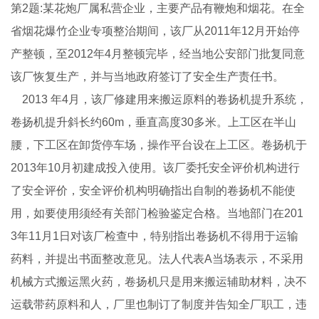
第2题:某花炮厂属私营企业，主要产品有鞭炮和烟花。在全
省烟花爆竹企业专项整治期间，该厂从2011年12月开始停
产整顿，至2012年4月整顿完毕，经当地公安部门批复同意
该厂恢复生产，并与当地政府签订了安全生产责任书。
2013 年4月，该厂修建用来搬运原料的卷扬机提升系统，
卷扬机提升斜长约60m，垂直高度30多米。上工区在半山
腰，下工区在卸货停车场，操作平台设在上工区。卷扬机于
2013年10月初建成投入使用。该厂委托安全评价机构进行
了安全评价，安全评价机构明确指出自制的卷扬机不能使
用，如要使用须经有关部门检验鉴定合格。当地部门在201
3年11月1日对该厂检查中，特别指出卷扬机不得用于运输
药料，并提出书面整改意见。法人代表A当场表示，不采用
机械方式搬运黑火药，卷扬机只是用来搬运辅助材料，决不
运载带药原料和人，厂里也制订了制度并告知全厂职工，违